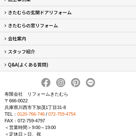
きたむらの玄関ドアリフォーム
玄関ドアリフォーム
玄関引戸リフォーム
勝手口ドアリフォーム
窓リフォーム
きたむらの窓リフォーム
玄関ドアリフォームについて
リシェントについて (23)
・玄関ドアバリエーション (52)
・玄関引戸バリエーション (44)
・勝手口ドアバリエーション (11)
安心の自社施工
無料点検
保証について
価格について
概算見積について (2)
会社案内
窓リフォームについて (5)
・内窓設置-LIXILインプラス
・内窓設置-AGCまどまど
・窓交換
・エコガラス交換
・防犯・防災ガラス交換
スタッフ紹介
会社概要 (2)
ブログ
アクセス
施工エリア
施工までの流れ
SNSインフォメーション
チャット機能
オンライン打合わせ
補助金について (2)
Q&A(よくある質問)
スタッフ紹介
Q&Aひろば (64)
有限会社 リフォームきたむら
〒666-0022
兵庫県川西市下加茂1丁目31-8
TEL：
0120-766-746
/
072-759-4754
FAX：072-759-4797
＜営業時間＞9:00～19:00
＜定休日＞日、祝