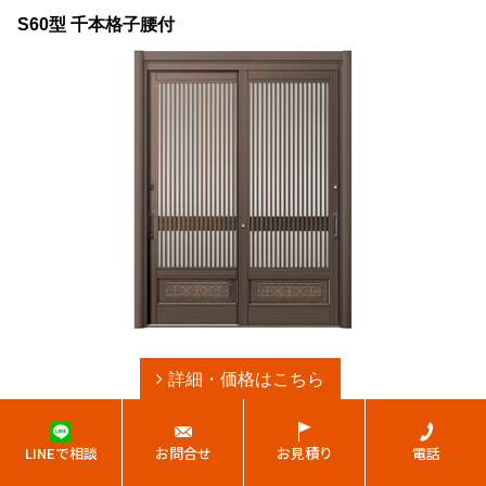
S60型 千本格子腰付
詳細・価格はこちら
LINEで相談
お問合せ
お見積り
電話