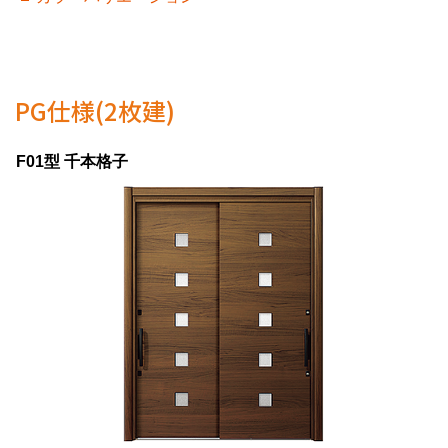
PG仕様(2枚建)
F01型 千本格子