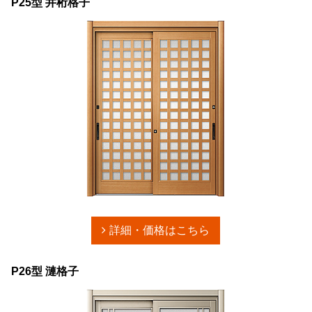
P25型 井桁格子
詳細・価格はこちら
P26型 漣格子