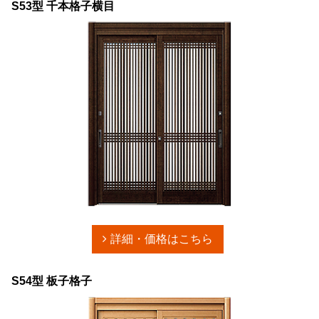
S53型 千本格子横目
詳細・価格はこちら
S54型 板子格子