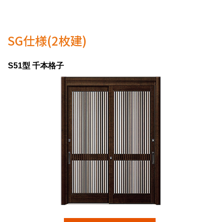
SG仕様(2枚建)
S51型 千本格子