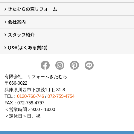
きたむらの窓リフォーム
玄関ドアリフォームについて
リシェントについて (23)
・玄関ドアバリエーション (52)
・玄関引戸バリエーション (44)
・勝手口ドアバリエーション (11)
安心の自社施工
無料点検
保証について
価格について
概算見積について (2)
会社案内
窓リフォームについて (5)
・内窓設置-LIXILインプラス
・内窓設置-AGCまどまど
・窓交換
・エコガラス交換
・防犯・防災ガラス交換
スタッフ紹介
会社概要 (2)
ブログ
アクセス
施工エリア
施工までの流れ
SNSインフォメーション
チャット機能
オンライン打合わせ
補助金について (2)
Q&A(よくある質問)
スタッフ紹介
Q&Aひろば (64)
有限会社 リフォームきたむら
〒666-0022
兵庫県川西市下加茂1丁目31-8
TEL：
0120-766-746
/
072-759-4754
FAX：072-759-4797
＜営業時間＞9:00～19:00
＜定休日＞日、祝