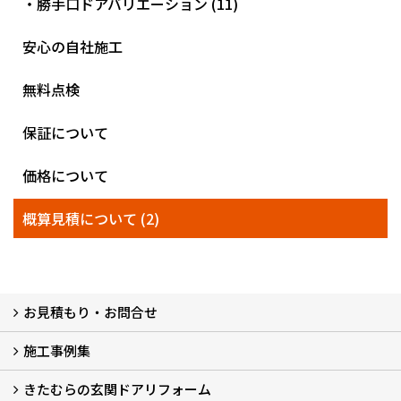
・勝手口ドアバリエーション (11)
安心の自社施工
無料点検
保証について
価格について
概算見積について (2)
お見積もり・お問合せ
施工事例集
LINEで概算見積もり
チャットで質問
問い合わせフォームから
オンライン相談
電話で相談
無料現地調査をご希望の方
きたむらの玄関ドアリフォーム
玄関ドアリフォーム
玄関引戸リフォーム
勝手口ドアリフォーム
窓リフォーム