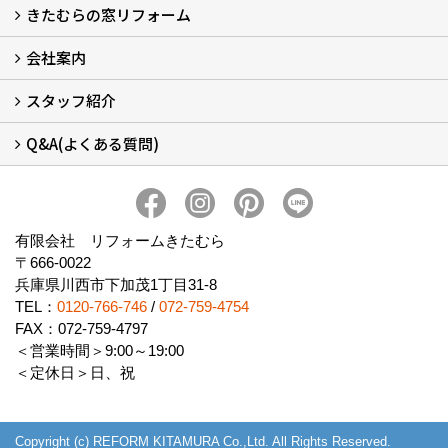
きたむらの窓リフォーム
玄関ドアリフォームについて
リシェントについて (23)
・玄関ドアバリエーション (52)
・玄関引戸バリエーション (44)
・勝手口ドアバリエーション (11)
安心の自社施工
無料点検
保証について
価格について
概算見積について (2)
会社案内
窓リフォームについて (5)
・内窓設置-LIXILインプラス
・内窓設置-AGCまどまど
・窓交換
・エコガラス交換
・防犯・防災ガラス交換
スタッフ紹介
会社概要 (2)
ブログ
アクセス
施工エリア
施工までの流れ
SNSインフォメーション
チャット機能
オンライン打合わせ
補助金について (2)
Q&A(よくある質問)
スタッフ紹介
Q&Aひろば (64)
有限会社 リフォームきたむら
〒666-0022
兵庫県川西市下加茂1丁目31-8
TEL：
0120-766-746
/
072-759-4754
FAX：072-759-4797
＜営業時間＞9:00～19:00
＜定休日＞日、祝
Copyright (c) REFORM KITAMURA Co.,Ltd. All Rights Reserved.