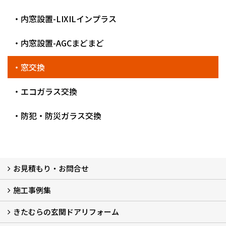
・内窓設置-LIXILインプラス
・内窓設置-AGCまどまど
・窓交換
・エコガラス交換
・防犯・防災ガラス交換
お見積もり・お問合せ
施工事例集
LINEで概算見積もり
チャットで質問
問い合わせフォームから
オンライン相談
電話で相談
無料現地調査をご希望の方
きたむらの玄関ドアリフォーム
玄関ドアリフォーム
玄関引戸リフォーム
勝手口ドアリフォーム
窓リフォーム