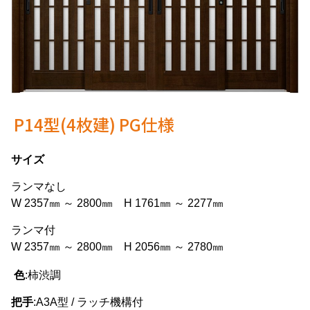
P14型(4枚建) PG仕様
サイズ
ランマなし
W 2357㎜ ～ 2800㎜ H 1761㎜ ～ 2277㎜
ランマ付
W 2357㎜ ～ 2800㎜ H 2056㎜ ～ 2780㎜
色
:柿渋調
把手
:A3A型 / ラッチ機構付