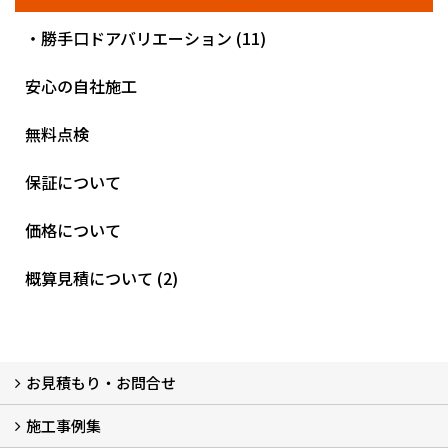
・勝手口ドアバリエーション (11)
安心の自社施工
無料点検
保証について
価格について
概算見積について (2)
お見積もり・お問合せ
施工事例集
LINEで概算見積もり
チャットで質問
問い合わせフォームから
オンライン相談
電話で相談
無料現地調査をご希望の方