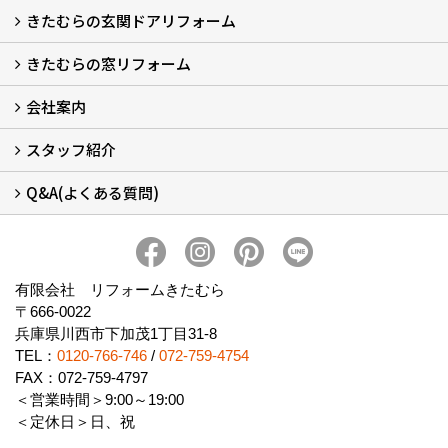
きたむらの玄関ドアリフォーム
玄関ドアリフォーム
玄関引戸リフォーム
勝手口ドアリフォーム
窓リフォーム
きたむらの窓リフォーム
玄関ドアリフォームについて
リシェントについて (23)
・玄関ドアバリエーション (52)
・玄関引戸バリエーション (44)
・勝手口ドアバリエーション (11)
安心の自社施工
無料点検
保証について
価格について
概算見積について (2)
会社案内
窓リフォームについて (5)
・内窓設置-LIXILインプラス
・内窓設置-AGCまどまど
・窓交換
・エコガラス交換
・防犯・防災ガラス交換
スタッフ紹介
会社概要 (2)
ブログ
アクセス
施工エリア
施工までの流れ
SNSインフォメーション
チャット機能
オンライン打合わせ
補助金について (2)
Q&A(よくある質問)
スタッフ紹介
Q&Aひろば (64)
有限会社 リフォームきたむら
〒666-0022
兵庫県川西市下加茂1丁目31-8
TEL：
0120-766-746
/
072-759-4754
FAX：072-759-4797
＜営業時間＞9:00～19:00
＜定休日＞日、祝