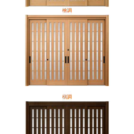
檜調
槇調