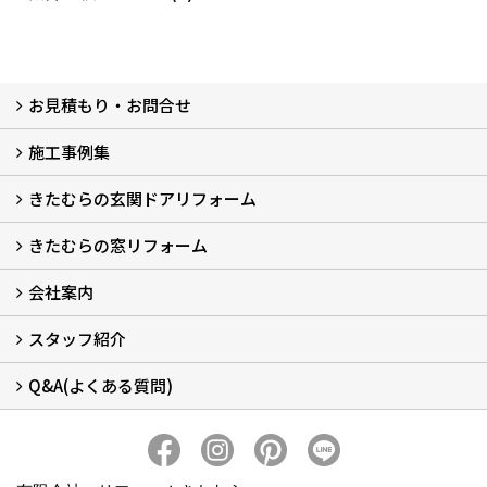
お見積もり・お問合せ
施工事例集
LINEで概算見積もり
チャットで質問
問い合わせフォームから
オンライン相談
電話で相談
無料現地調査をご希望の方
きたむらの玄関ドアリフォーム
玄関ドアリフォーム
玄関引戸リフォーム
勝手口ドアリフォーム
窓リフォーム
きたむらの窓リフォーム
玄関ドアリフォームについて
リシェントについて (23)
・玄関ドアバリエーション (52)
・玄関引戸バリエーション (44)
・勝手口ドアバリエーション (11)
安心の自社施工
無料点検
保証について
価格について
概算見積について (2)
会社案内
窓リフォームについて (5)
・内窓設置-LIXILインプラス
・内窓設置-AGCまどまど
・窓交換
・エコガラス交換
・防犯・防災ガラス交換
スタッフ紹介
会社概要 (2)
ブログ
アクセス
施工エリア
施工までの流れ
SNSインフォメーション
チャット機能
オンライン打合わせ
補助金について (2)
Q&A(よくある質問)
スタッフ紹介
Q&Aひろば (64)