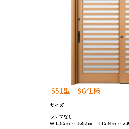
S51型 SG仕様
サイズ
ランマなし
W 1195㎜ ～ 1692㎜ H 1584㎜ ～ 2