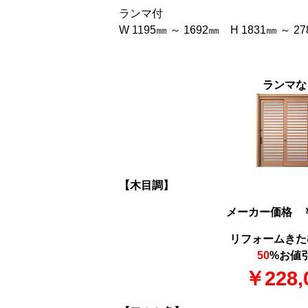
ランマ付
W 1195㎜ ～ 1692㎜ H 1831㎜ ～ 2
ランマな
【木目調】
メーカー価格 ￥4
リフォームきた
50
%お値
￥228,