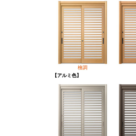
檜調
【アルミ色】