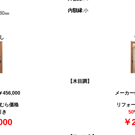
内額縁
:小
780㎜
し
【木目調】
56,000
メーカー価
むら価格
リフォ
引き
50
000
￥2