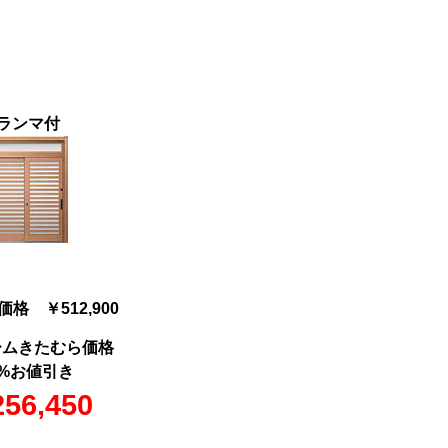
ランマ付
格 ￥512,900
ームきたむら価格
%お値引き
56,450