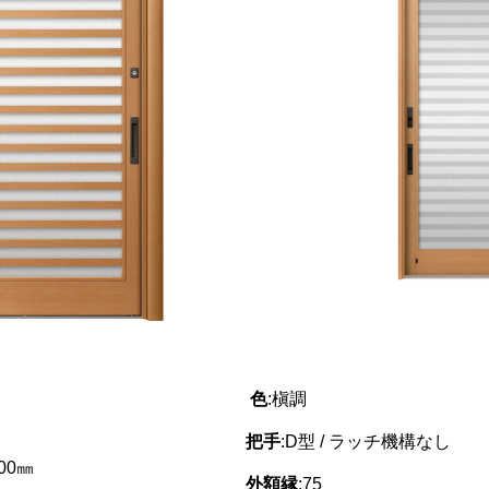
色
:槇調
把手
:D型 / ラッチ機構なし
300㎜
外額縁
:75