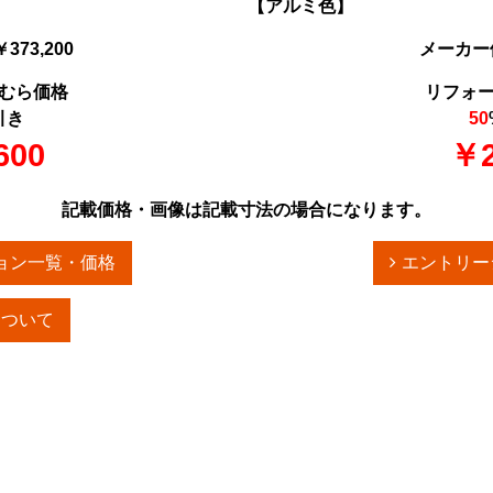
【アルミ色】
73,200
メーカー価
むら価格
リフォ
引き
50
600
￥2
記載価格・画像は記載寸法の場合になります。
ョン一覧・価格
エントリー
について