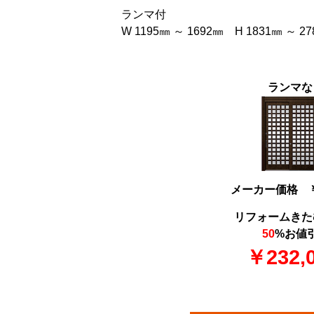
ランマ付
W 1195㎜ ～ 1692㎜ H 1831㎜ ～ 2
ランマな
メーカー価格 ￥4
リフォームきた
50
%お値
￥232,0