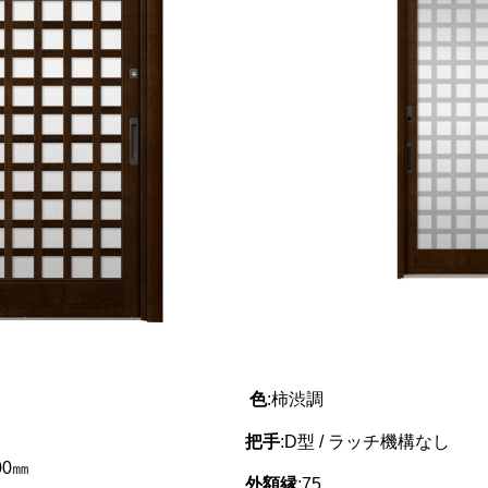
色
:柿渋調
把手
:D型 / ラッチ機構なし
00㎜
外額縁
:75