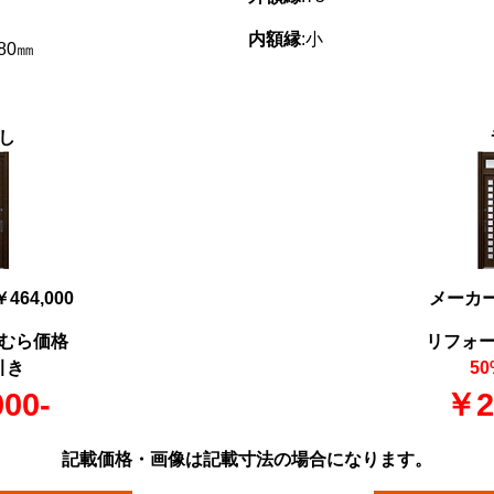
内額縁
:小
780㎜
し
64,000
メーカー価
むら価格
リフォ
引き
50
00-
￥2
記載価格・画像は記載寸法の場合になります。