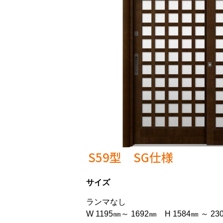
S59型 SG仕様
サイズ
ランマなし
W 1195㎜～ 1692㎜ H 1584㎜ ～ 23