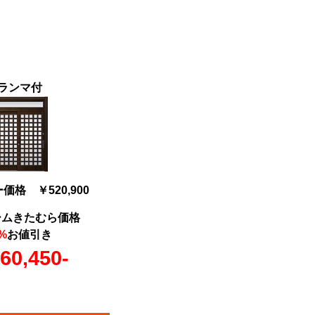
ランマ付
格 ￥520,900
ームきたむら価格
%
お値引き
60,450-