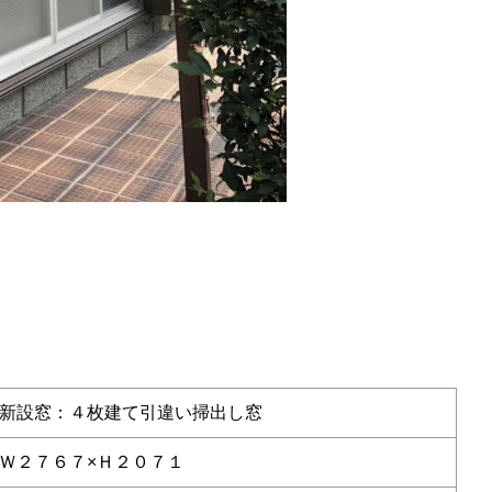
新設窓：４枚建て引違い掃出し窓
Ｗ２７６７×Ｈ２０７１