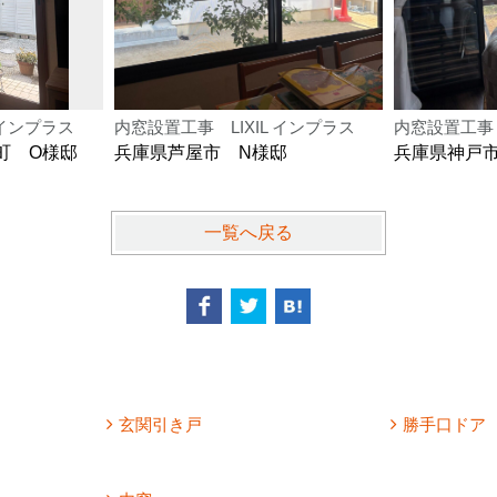
 インプラス
内窓設置工事 LIXIL インプラス
内窓設置工事 
町 O様邸
兵庫県芦屋市 N様邸
兵庫県神戸
一覧へ戻る
玄関引き戸
勝手口ドア