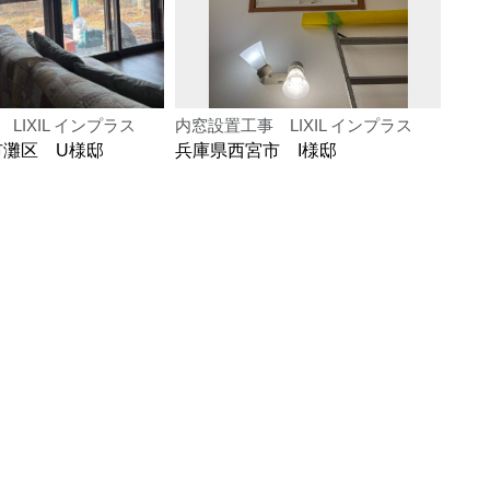
LIXIL インプラス
内窓設置工事 LIXIL インプラス
窓交
市灘区 U様邸
兵庫県西宮市 I様邸
兵庫