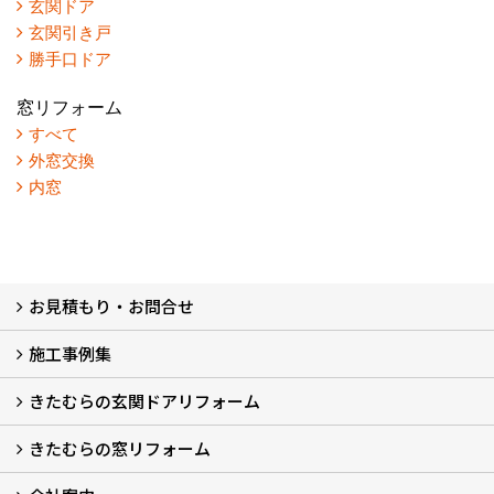
玄関ドア
玄関引き戸
勝手口ドア
窓リフォーム
すべて
外窓交換
内窓
お見積もり・お問合せ
施工事例集
LINEで概算見積もり
チャットで質問
問い合わせフォームから
オンライン相談
電話で相談
無料現地調査をご希望の方
きたむらの玄関ドアリフォーム
玄関ドアリフォーム
玄関引戸リフォーム
勝手口ドアリフォーム
窓リフォーム
きたむらの窓リフォーム
玄関ドアリフォームについて
リシェントについて (23)
・玄関ドアバリエーション (52)
・玄関引戸バリエーション (44)
・勝手口ドアバリエーション (11)
安心の自社施工
無料点検
保証について
価格について
概算見積について (2)