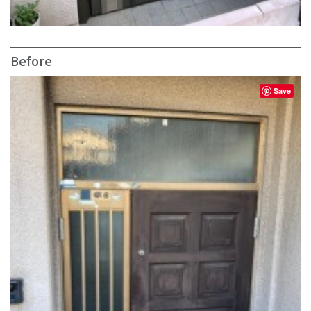
Before
Save