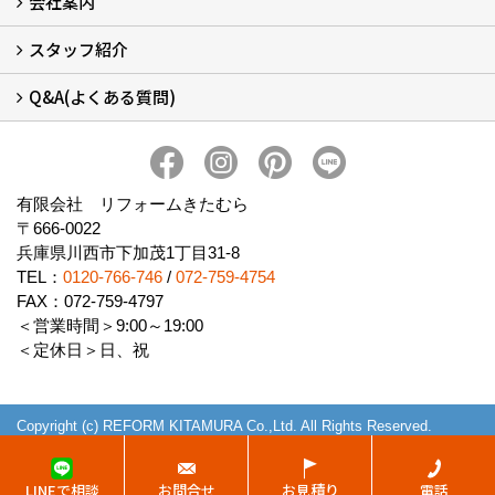
会社案内
窓リフォームについて (5)
・内窓設置-LIXILインプラス
・内窓設置-AGCまどまど
・窓交換
・エコガラス交換
・防犯・防災ガラス交換
スタッフ紹介
会社概要 (2)
ブログ
アクセス
施工エリア
施工までの流れ
SNSインフォメーション
チャット機能
オンライン打合わせ
補助金について (2)
Q&A(よくある質問)
スタッフ紹介
Q&Aひろば (64)
有限会社 リフォームきたむら
〒666-0022
兵庫県川西市下加茂1丁目31-8
TEL：
0120-766-746
/
072-759-4754
FAX：072-759-4797
＜営業時間＞9:00～19:00
＜定休日＞日、祝
Copyright (c) REFORM KITAMURA Co.,Ltd. All Rights Reserved.
Produced by
ゴデスクリエイト
LINEで相談
お問合せ
お見積り
電話