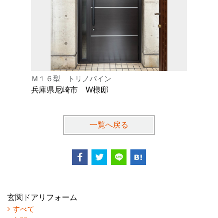
Ｍ１６型 トリノパイン
Ｋ型 オ
兵庫県尼崎市 W様邸
兵庫県芦
一覧へ戻る
玄関ドアリフォーム
すべて