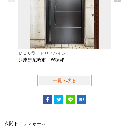
Ｍ１６型 トリノパイン
Ｋ型 オ
兵庫県尼崎市 W様邸
兵庫県芦
一覧へ戻る
玄関ドアリフォーム