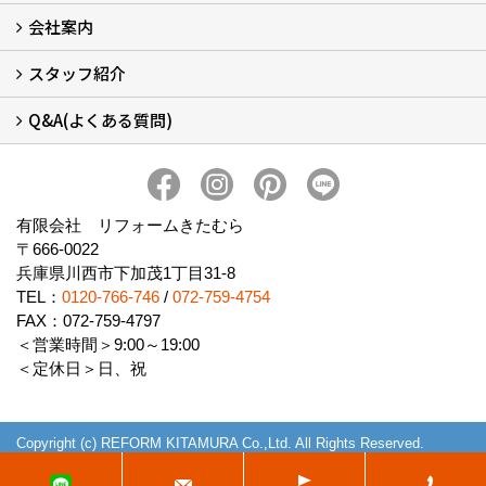
会社案内
窓リフォームについて (5)
・内窓設置-LIXILインプラス
・内窓設置-AGCまどまど
・窓交換
・エコガラス交換
・防犯・防災ガラス交換
スタッフ紹介
会社概要 (2)
ブログ
アクセス
施工エリア
施工までの流れ
SNSインフォメーション
チャット機能
オンライン打合わせ
補助金について (2)
Q&A(よくある質問)
スタッフ紹介
Q&Aひろば (64)
有限会社 リフォームきたむら
〒666-0022
兵庫県川西市下加茂1丁目31-8
TEL：
0120-766-746
/
072-759-4754
FAX：072-759-4797
＜営業時間＞9:00～19:00
＜定休日＞日、祝
Copyright (c) REFORM KITAMURA Co.,Ltd. All Rights Reserved.
Produced by
ゴデスクリエイト