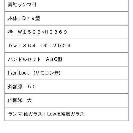
両袖ランマ付
本体：D７９型
枠 Ｗ１５２２×Ｈ２３６９
Ｄｗ：８６４ Dh：２００４
ハンドルセット A３C型
FamiLock (リモコン無)
外額縁 ５０
内額縁 大
ランマ,袖ガラス：Low-E複層ガラス