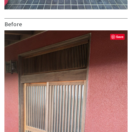
Before
Save