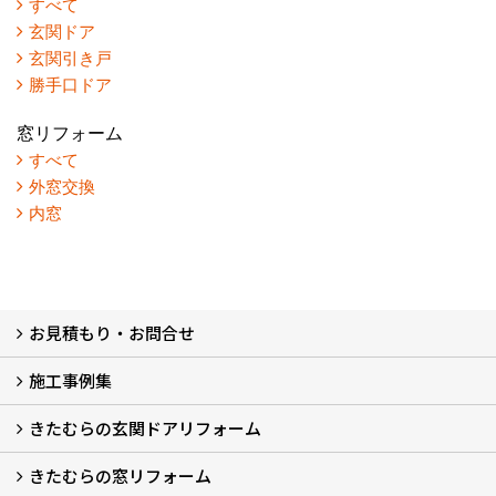
すべて
玄関ドア
玄関引き戸
勝手口ドア
窓リフォーム
すべて
外窓交換
内窓
お見積もり・お問合せ
施工事例集
LINEで概算見積もり
チャットで質問
問い合わせフォームから
オンライン相談
電話で相談
無料現地調査をご希望の方
きたむらの玄関ドアリフォーム
玄関ドアリフォーム
玄関引戸リフォーム
勝手口ドアリフォーム
窓リフォーム
きたむらの窓リフォーム
玄関ドアリフォームについて
リシェントについて (23)
・玄関ドアバリエーション (52)
・玄関引戸バリエーション (44)
・勝手口ドアバリエーション (11)
安心の自社施工
無料点検
保証について
価格について
概算見積について (2)