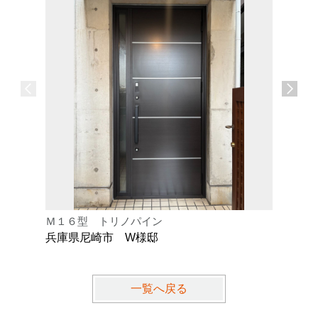
Ｍ１６型 トリノパイン
Ｋ型 オ
兵庫県尼崎市 W様邸
兵庫県芦
一覧へ戻る