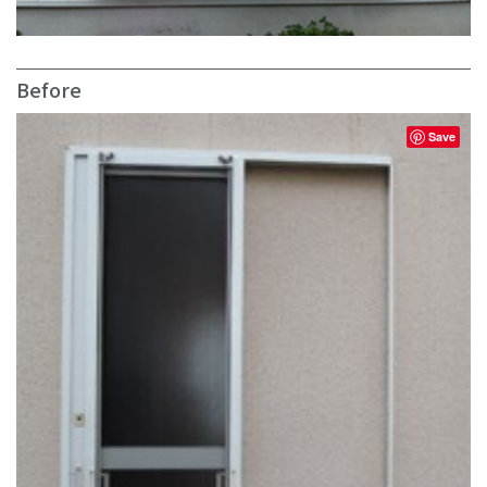
Before
Save