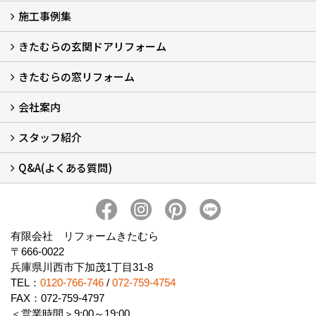
施工事例集
LINEで概算見積もり
チャットで質問
問い合わせフォームから
オンライン相談
電話で相談
無料現地調査をご希望の方
きたむらの玄関ドアリフォーム
玄関ドアリフォーム
玄関引戸リフォーム
勝手口ドアリフォーム
窓リフォーム
きたむらの窓リフォーム
玄関ドアリフォームについて
リシェントについて (23)
・玄関ドアバリエーション (52)
・玄関引戸バリエーション (44)
・勝手口ドアバリエーション (11)
安心の自社施工
無料点検
保証について
価格について
概算見積について (2)
会社案内
窓リフォームについて (5)
・内窓設置-LIXILインプラス
・内窓設置-AGCまどまど
・窓交換
・エコガラス交換
・防犯・防災ガラス交換
スタッフ紹介
会社概要 (2)
ブログ
アクセス
施工エリア
施工までの流れ
SNSインフォメーション
チャット機能
オンライン打合わせ
補助金について (2)
Q&A(よくある質問)
スタッフ紹介
Q&Aひろば (64)
有限会社 リフォームきたむら
〒666-0022
兵庫県川西市下加茂1丁目31-8
TEL：
0120-766-746
/
072-759-4754
FAX：072-759-4797
＜営業時間＞9:00～19:00