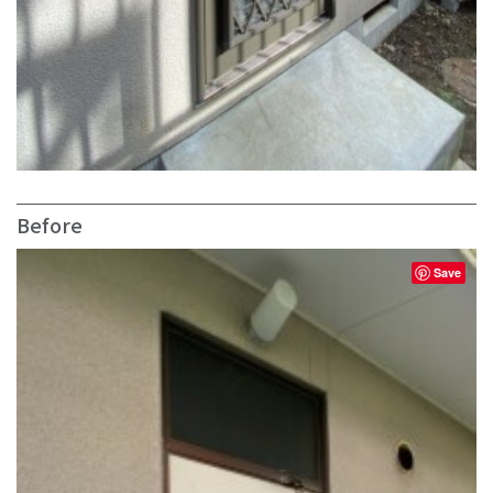
Before
Save