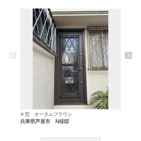
Ｋ型 オータムブラウン
Ｅ型 オ
兵庫県芦屋市 N様邸
兵庫県川