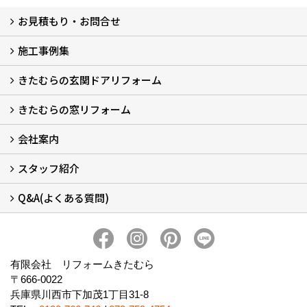
お見積もり・お問合せ
施工事例集
LINEで概算見積もり
チャットで質問
問い合わせフォームから
オンライン相談
電話で相談
無料現地調査をご希望の方
きたむらの玄関ドアリフォーム
玄関ドアリフォーム
玄関引戸リフォーム
勝手口ドアリフォーム
窓リフォーム
きたむらの窓リフォーム
玄関ドアリフォームについて
リシェントについて (23)
・玄関ドアバリエーション (52)
・玄関引戸バリエーション (44)
・勝手口ドアバリエーション (11)
安心の自社施工
無料点検
保証について
価格について
概算見積について (2)
会社案内
窓リフォームについて (5)
・内窓設置-LIXILインプラス
・内窓設置-AGCまどまど
・窓交換
・エコガラス交換
・防犯・防災ガラス交換
スタッフ紹介
会社概要 (2)
ブログ
アクセス
施工エリア
施工までの流れ
SNSインフォメーション
チャット機能
オンライン打合わせ
補助金について (2)
Q&A(よくある質問)
スタッフ紹介
Q&Aひろば (64)
有限会社 リフォームきたむら
〒666-0022
兵庫県川西市下加茂1丁目31-8