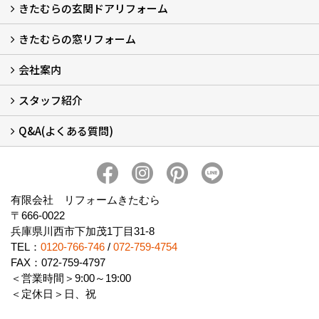
きたむらの玄関ドアリフォーム
玄関ドアリフォーム
玄関引戸リフォーム
勝手口ドアリフォーム
窓リフォーム
きたむらの窓リフォーム
玄関ドアリフォームについて
リシェントについて (23)
・玄関ドアバリエーション (52)
・玄関引戸バリエーション (44)
・勝手口ドアバリエーション (11)
安心の自社施工
無料点検
保証について
価格について
概算見積について (2)
会社案内
窓リフォームについて (5)
・内窓設置-LIXILインプラス
・内窓設置-AGCまどまど
・窓交換
・エコガラス交換
・防犯・防災ガラス交換
スタッフ紹介
会社概要 (2)
ブログ
アクセス
施工エリア
施工までの流れ
SNSインフォメーション
チャット機能
オンライン打合わせ
補助金について (2)
Q&A(よくある質問)
スタッフ紹介
Q&Aひろば (64)
有限会社 リフォームきたむら
〒666-0022
兵庫県川西市下加茂1丁目31-8
TEL：
0120-766-746
/
072-759-4754
FAX：072-759-4797
＜営業時間＞9:00～19:00
＜定休日＞日、祝