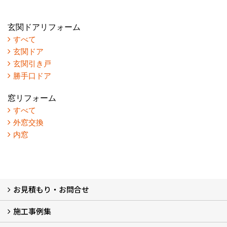
玄関ドアリフォーム
すべて
玄関ドア
玄関引き戸
勝手口ドア
窓リフォーム
すべて
外窓交換
内窓
お見積もり・お問合せ
施工事例集
LINEで概算見積もり
チャットで質問
問い合わせフォームから
オンライン相談
電話で相談
無料現地調査をご希望の方