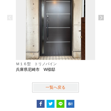
Ｍ１６型 トリノパイン
Ｋ型 オ
兵庫県尼崎市 W様邸
兵庫県芦
一覧へ戻る