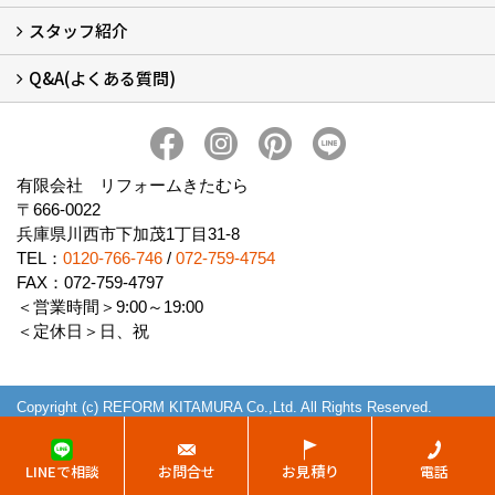
スタッフ紹介
会社概要 (2)
ブログ
アクセス
施工エリア
施工までの流れ
SNSインフォメーション
チャット機能
オンライン打合わせ
補助金について (2)
Q&A(よくある質問)
スタッフ紹介
Q&Aひろば (64)
有限会社 リフォームきたむら
〒666-0022
兵庫県川西市下加茂1丁目31-8
TEL：
0120-766-746
/
072-759-4754
FAX：072-759-4797
＜営業時間＞9:00～19:00
＜定休日＞日、祝
Copyright (c) REFORM KITAMURA Co.,Ltd. All Rights Reserved.
Produced by
ゴデスクリエイト
LINEで相談
お問合せ
お見積り
電話