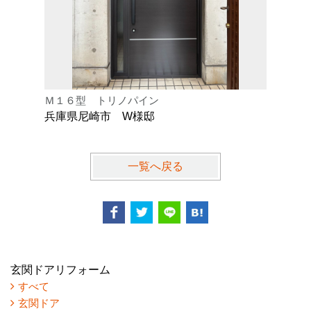
Ｍ１６型 トリノパイン
Ｋ型 オ
兵庫県尼崎市 W様邸
兵庫県芦
一覧へ戻る
玄関ドアリフォーム
すべて
玄関ドア