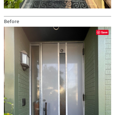
Before
Save