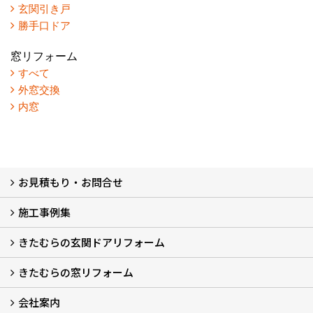
玄関引き戸
勝手口ドア
窓リフォーム
すべて
外窓交換
内窓
お見積もり・お問合せ
施工事例集
LINEで概算見積もり
チャットで質問
問い合わせフォームから
オンライン相談
電話で相談
無料現地調査をご希望の方
きたむらの玄関ドアリフォーム
玄関ドアリフォーム
玄関引戸リフォーム
勝手口ドアリフォーム
窓リフォーム
きたむらの窓リフォーム
玄関ドアリフォームについて
リシェントについて (23)
・玄関ドアバリエーション (52)
・玄関引戸バリエーション (44)
・勝手口ドアバリエーション (11)
安心の自社施工
無料点検
保証について
価格について
概算見積について (2)
会社案内
窓リフォームについて (5)
・内窓設置-LIXILインプラス
・内窓設置-AGCまどまど
・窓交換
・エコガラス交換
・防犯・防災ガラス交換