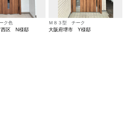
ーク色
Ｍ８３型 チーク
Ｍ８
市西区 N様邸
大阪府堺市 Y様邸
大阪