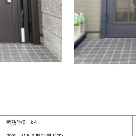
断熱仕様 k４
本体 Ｍ８３型(採風ドア)