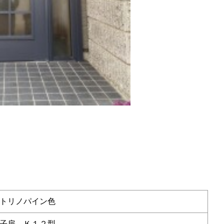
トリノパイン色
子扉 Ｋ１２型