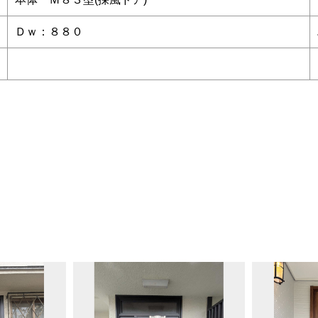
Ｄｗ：８８０