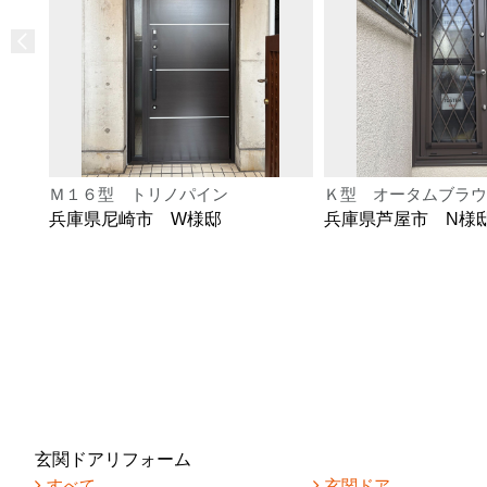
Ｍ１６型 トリノパイン
Ｋ型 オータムブラウ
兵庫県尼崎市 W様邸
兵庫県芦屋市 N様
玄関ドアリフォーム
すべて
玄関ドア