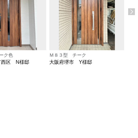
ーク色
Ｍ８３型 チーク
Ｍ８
市西区 N様邸
大阪府堺市 Y様邸
大阪