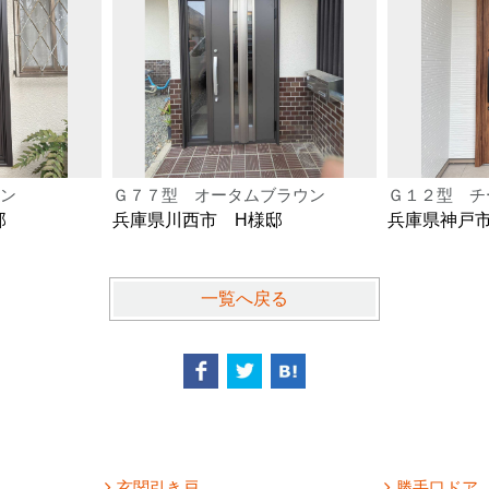
ン
Ｇ７７型 オータムブラウン
Ｇ１２型 チ
邸
兵庫県川西市 H様邸
兵庫県神戸
一覧へ戻る
玄関引き戸
勝手口ドア