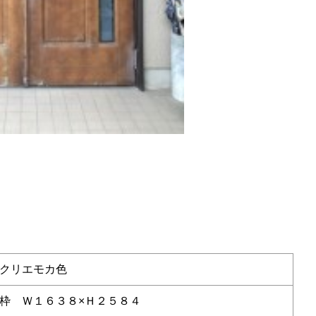
クリエモカ色
枠 Ｗ１６３８×Ｈ２５８４