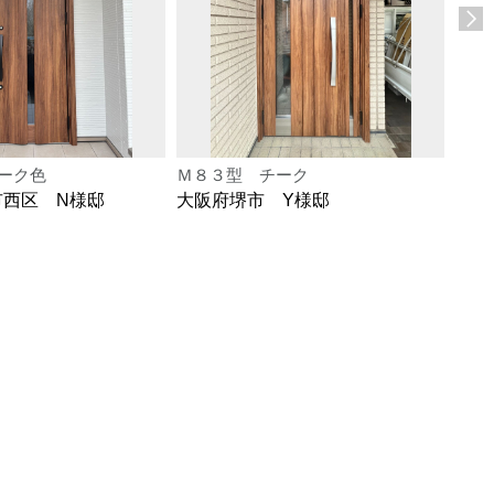
ーク色
Ｍ８３型 チーク
Ｍ８
市西区 N様邸
大阪府堺市 Y様邸
大阪