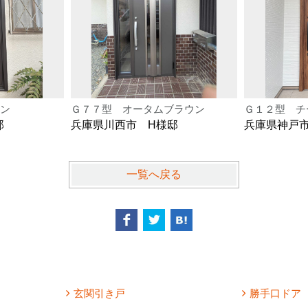
ン
Ｇ７７型 オータムブラウン
Ｇ１２型 チ
邸
兵庫県川西市 H様邸
兵庫県神戸
一覧へ戻る
玄関引き戸
勝手口ドア