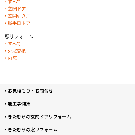
すべて
玄関ドア
玄関引き戸
勝手口ドア
窓リフォーム
すべて
外窓交換
内窓
お見積もり・お問合せ
施工事例集
LINEで概算見積もり
チャットで質問
問い合わせフォームから
オンライン相談
電話で相談
無料現地調査をご希望の方
きたむらの玄関ドアリフォーム
玄関ドアリフォーム
玄関引戸リフォーム
勝手口ドアリフォーム
窓リフォーム
きたむらの窓リフォーム
玄関ドアリフォームについて
リシェントについて (23)
・玄関ドアバリエーション (52)
・玄関引戸バリエーション (44)
・勝手口ドアバリエーション (11)
安心の自社施工
無料点検
保証について
価格について
概算見積について (2)