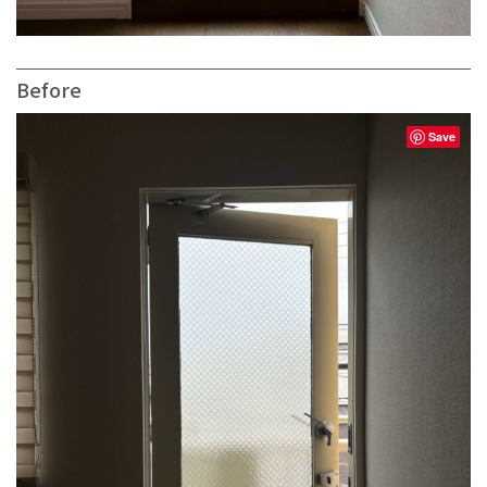
Before
Save