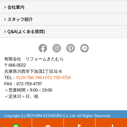
会社案内
窓リフォームについて (5)
・内窓設置-LIXILインプラス
・内窓設置-AGCまどまど
・窓交換
・エコガラス交換
・防犯・防災ガラス交換
スタッフ紹介
会社概要 (2)
ブログ
アクセス
施工エリア
施工までの流れ
SNSインフォメーション
チャット機能
オンライン打合わせ
補助金について (2)
Q&A(よくある質問)
スタッフ紹介
Q&Aひろば (64)
有限会社 リフォームきたむら
〒666-0022
兵庫県川西市下加茂1丁目31-8
TEL：
0120-766-746
/
072-759-4754
FAX：072-759-4797
＜営業時間＞9:00～19:00
＜定休日＞日、祝
Copyright (c) REFORM KITAMURA Co.,Ltd. All Rights Reserved.
Produced by
ゴデスクリエイト