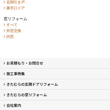
玄関引き戸
勝手口ドア
窓リフォーム
すべて
外窓交換
内窓
お見積もり・お問合せ
施工事例集
LINEで概算見積もり
チャットで質問
問い合わせフォームから
オンライン相談
電話で相談
無料現地調査をご希望の方
きたむらの玄関ドアリフォーム
玄関ドアリフォーム
玄関引戸リフォーム
勝手口ドアリフォーム
窓リフォーム
きたむらの窓リフォーム
玄関ドアリフォームについて
リシェントについて (23)
・玄関ドアバリエーション (52)
・玄関引戸バリエーション (44)
・勝手口ドアバリエーション (11)
安心の自社施工
無料点検
保証について
価格について
概算見積について (2)
会社案内
窓リフォームについて (5)
・内窓設置-LIXILインプラス
・内窓設置-AGCまどまど
・窓交換
・エコガラス交換
・防犯・防災ガラス交換