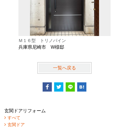
Ｍ１６型 トリノパイン
Ｋ型 オ
兵庫県尼崎市 W様邸
兵庫県芦
一覧へ戻る
玄関ドアリフォーム
すべて
玄関ドア