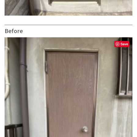
Before
Save