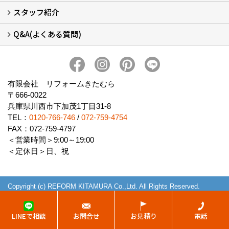
スタッフ紹介
会社概要 (2)
ブログ
アクセス
施工エリア
施工までの流れ
SNSインフォメーション
チャット機能
オンライン打合わせ
補助金について (2)
Q&A(よくある質問)
スタッフ紹介
Q&Aひろば (64)
有限会社 リフォームきたむら
〒666-0022
兵庫県川西市下加茂1丁目31-8
TEL：
0120-766-746
/
072-759-4754
FAX：072-759-4797
＜営業時間＞9:00～19:00
＜定休日＞日、祝
Copyright (c) REFORM KITAMURA Co.,Ltd. All Rights Reserved.
Produced by
ゴデスクリエイト
LINEで相談
お問合せ
お見積り
電話