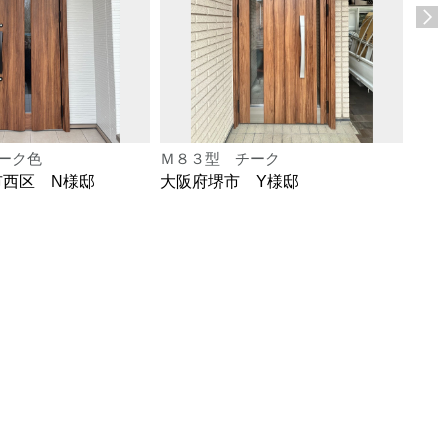
ーク色
Ｍ８３型 チーク
Ｍ８
市西区 N様邸
大阪府堺市 Y様邸
大阪