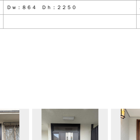
Ｄｗ：８６４ Ｄｈ：２２５０