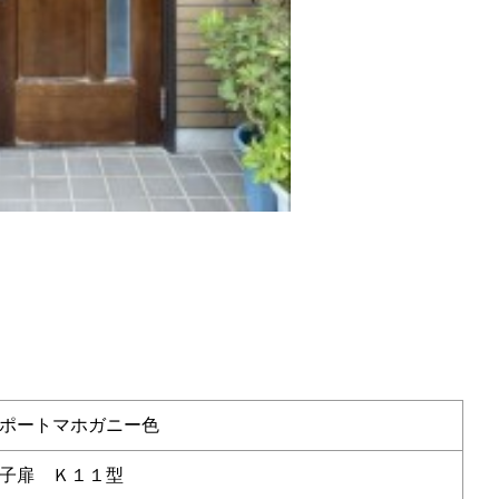
ポートマホガニー色
子扉 Ｋ１１型