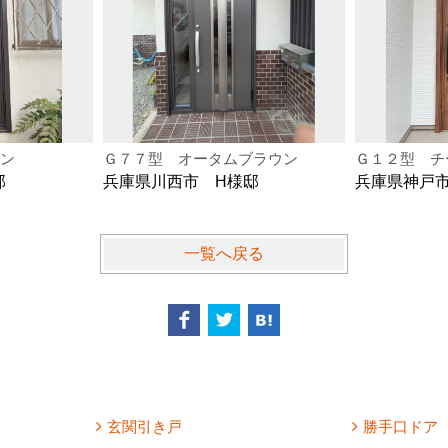
ン
Ｇ７７型 オータムブラウン
Ｇ１２型 チ
邸
兵庫県川西市 H様邸
兵庫県神戸
一覧へ戻る
玄関引き戸
勝手口ドア