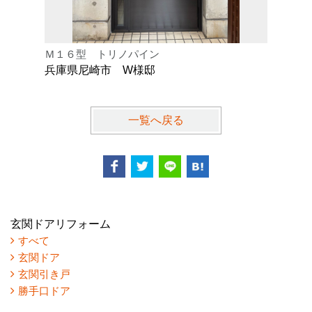
Ｍ１６型 トリノパイン
Ｋ型 オ
兵庫県尼崎市 W様邸
兵庫県芦
一覧へ戻る
玄関ドアリフォーム
すべて
玄関ドア
玄関引き戸
勝手口ドア