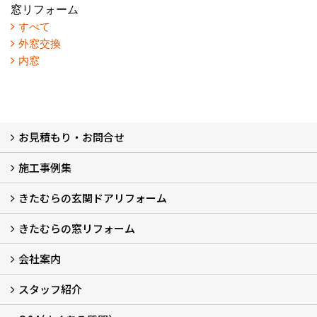
窓リフォーム
すべて
外窓交換
内窓
お見積もり・お問合せ
施工事例集
LINEで概算見積もり
チャットで質問
問い合わせフォームから
オンライン相談
電話で相談
無料現地調査をご希望の方
きたむらの玄関ドアリフォーム
玄関ドアリフォーム
玄関引戸リフォーム
勝手口ドアリフォーム
窓リフォーム
きたむらの窓リフォーム
玄関ドアリフォームについて
リシェントについて (23)
・玄関ドアバリエーション (52)
・玄関引戸バリエーション (44)
・勝手口ドアバリエーション (11)
安心の自社施工
無料点検
保証について
価格について
概算見積について (2)
会社案内
窓リフォームについて (5)
・内窓設置-LIXILインプラス
・内窓設置-AGCまどまど
・窓交換
・エコガラス交換
・防犯・防災ガラス交換
スタッフ紹介
会社概要 (2)
ブログ
アクセス
施工エリア
施工までの流れ
SNSインフォメーション
チャット機能
オンライン打合わせ
補助金について (2)