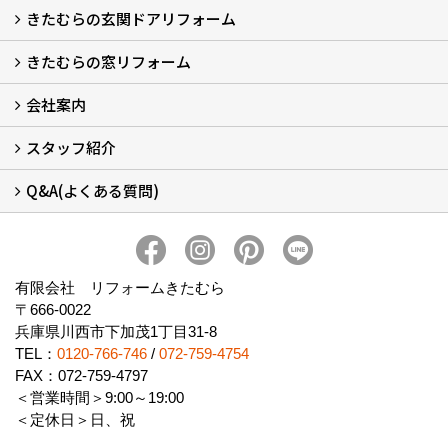
きたむらの玄関ドアリフォーム
玄関ドアリフォーム
玄関引戸リフォーム
勝手口ドアリフォーム
窓リフォーム
きたむらの窓リフォーム
玄関ドアリフォームについて
リシェントについて (23)
・玄関ドアバリエーション (52)
・玄関引戸バリエーション (44)
・勝手口ドアバリエーション (11)
安心の自社施工
無料点検
保証について
価格について
概算見積について (2)
会社案内
窓リフォームについて (5)
・内窓設置-LIXILインプラス
・内窓設置-AGCまどまど
・窓交換
・エコガラス交換
・防犯・防災ガラス交換
スタッフ紹介
会社概要 (2)
ブログ
アクセス
施工エリア
施工までの流れ
SNSインフォメーション
チャット機能
オンライン打合わせ
補助金について (2)
Q&A(よくある質問)
スタッフ紹介
Q&Aひろば (64)
有限会社 リフォームきたむら
〒666-0022
兵庫県川西市下加茂1丁目31-8
TEL：
0120-766-746
/
072-759-4754
FAX：072-759-4797
＜営業時間＞9:00～19:00
＜定休日＞日、祝