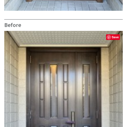
Before
Save