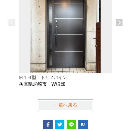
Ｍ１６型 トリノパイン
Ｋ型 オ
兵庫県尼崎市 W様邸
兵庫県芦
一覧へ戻る