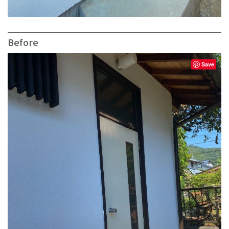
Before
Save