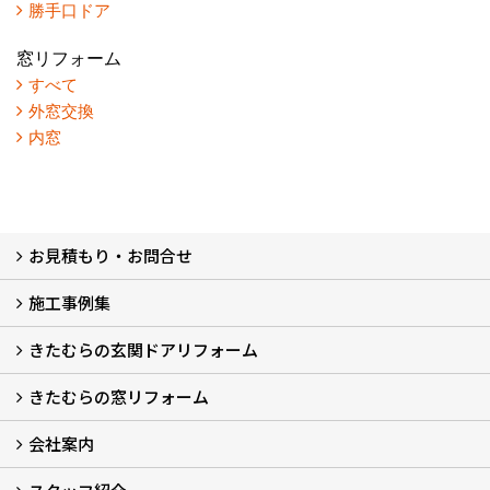
勝手口ドア
窓リフォーム
すべて
外窓交換
内窓
お見積もり・お問合せ
施工事例集
LINEで概算見積もり
チャットで質問
問い合わせフォームから
オンライン相談
電話で相談
無料現地調査をご希望の方
きたむらの玄関ドアリフォーム
玄関ドアリフォーム
玄関引戸リフォーム
勝手口ドアリフォーム
窓リフォーム
きたむらの窓リフォーム
玄関ドアリフォームについて
リシェントについて (23)
・玄関ドアバリエーション (52)
・玄関引戸バリエーション (44)
・勝手口ドアバリエーション (11)
安心の自社施工
無料点検
保証について
価格について
概算見積について (2)
会社案内
窓リフォームについて (5)
・内窓設置-LIXILインプラス
・内窓設置-AGCまどまど
・窓交換
・エコガラス交換
・防犯・防災ガラス交換
会社概要 (2)
ブログ
アクセス
施工エリア
施工までの流れ
SNSインフォメーション
チャット機能
オンライン打合わせ
補助金について (2)