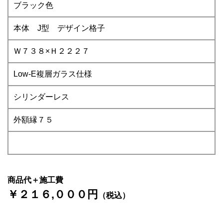
ブラック色
本体 J型 デザイン格子
Ｗ７３８×Ｈ２２２７
Low-E複層ガラス仕様
シリンダーレス
外額縁７５
商品代＋施工費
￥２１６,０００円
（税込）