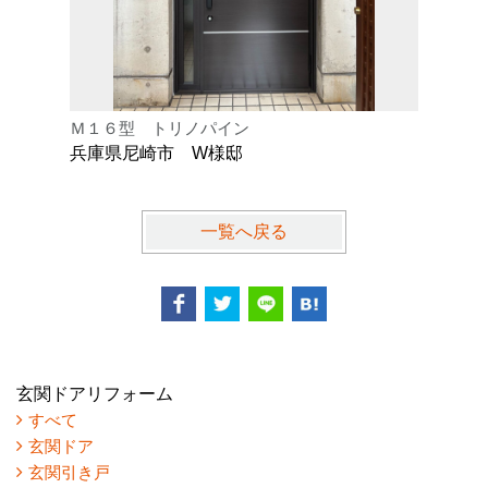
Ｍ１６型 トリノパイン
Ｋ型 オ
兵庫県尼崎市 W様邸
兵庫県芦
一覧へ戻る
玄関ドアリフォーム
すべて
玄関ドア
玄関引き戸