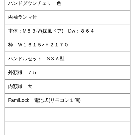
ハンドダウンチェリー色
両袖ランマ付
本体：M８３型(採風ドア) Dw：８６４
枠 Ｗ１６１５×Ｈ２１７０
ハンドルセット S３Ａ型
外額縁 ７５
内額縁 大
FamiLock 電池式(リモコン１個)