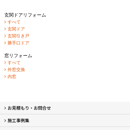
玄関ドアリフォーム
すべて
玄関ドア
玄関引き戸
勝手口ドア
窓リフォーム
すべて
外窓交換
内窓
お見積もり・お問合せ
施工事例集
LINEで概算見積もり
チャットで質問
問い合わせフォームから
オンライン相談
電話で相談
無料現地調査をご希望の方