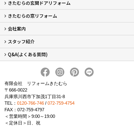
きたむらの玄関ドアリフォーム
玄関ドアリフォーム
玄関引戸リフォーム
勝手口ドアリフォーム
窓リフォーム
きたむらの窓リフォーム
玄関ドアリフォームについて
リシェントについて (23)
・玄関ドアバリエーション (52)
・玄関引戸バリエーション (44)
・勝手口ドアバリエーション (11)
安心の自社施工
無料点検
保証について
価格について
概算見積について (2)
会社案内
窓リフォームについて (5)
・内窓設置-LIXILインプラス
・内窓設置-AGCまどまど
・窓交換
・エコガラス交換
・防犯・防災ガラス交換
スタッフ紹介
会社概要 (2)
ブログ
アクセス
施工エリア
施工までの流れ
SNSインフォメーション
チャット機能
オンライン打合わせ
補助金について (2)
Q&A(よくある質問)
スタッフ紹介
Q&Aひろば (64)
有限会社 リフォームきたむら
〒666-0022
兵庫県川西市下加茂1丁目31-8
TEL：
0120-766-746
/
072-759-4754
FAX：072-759-4797
＜営業時間＞9:00～19:00
＜定休日＞日、祝