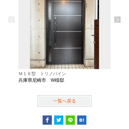
Ｍ１６型 トリノパイン
Ｋ型 オ
兵庫県尼崎市 W様邸
兵庫県芦
一覧へ戻る