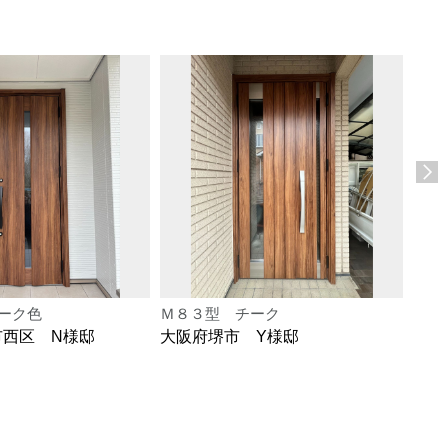
ーク色
Ｍ８３型 チーク
Ｍ８
市西区 N様邸
大阪府堺市 Y様邸
大阪