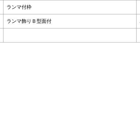
ランマ付枠
ランマ飾りＢ型面付