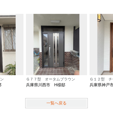
ン
Ｇ７７型 オータムブラウン
Ｇ１２型 チ
邸
兵庫県川西市 H様邸
兵庫県神戸
一覧へ戻る