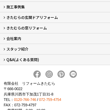
施工事例集
LINEで概算見積もり
チャットで質問
問い合わせフォームから
オンライン相談
電話で相談
無料現地調査をご希望の方
きたむらの玄関ドアリフォーム
玄関ドアリフォーム
玄関引戸リフォーム
勝手口ドアリフォーム
窓リフォーム
きたむらの窓リフォーム
玄関ドアリフォームについて
リシェントについて (23)
・玄関ドアバリエーション (52)
・玄関引戸バリエーション (44)
・勝手口ドアバリエーション (11)
安心の自社施工
無料点検
保証について
価格について
概算見積について (2)
会社案内
窓リフォームについて (5)
・内窓設置-LIXILインプラス
・内窓設置-AGCまどまど
・窓交換
・エコガラス交換
・防犯・防災ガラス交換
スタッフ紹介
会社概要 (2)
ブログ
アクセス
施工エリア
施工までの流れ
SNSインフォメーション
チャット機能
オンライン打合わせ
補助金について (2)
Q&A(よくある質問)
スタッフ紹介
Q&Aひろば (64)
有限会社 リフォームきたむら
〒666-0022
兵庫県川西市下加茂1丁目31-8
TEL：
0120-766-746
/
072-759-4754
FAX：072-759-4797