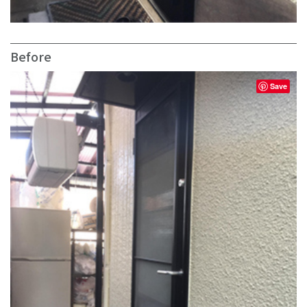
Before
Save