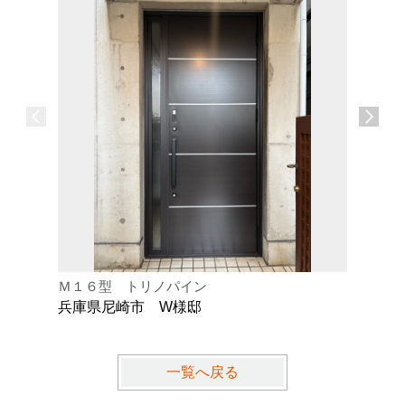
Ｍ１６型 トリノパイン
Ｋ型 オ
兵庫県尼崎市 W様邸
兵庫県芦
一覧へ戻る