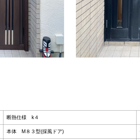
断熱仕様 k４
本体 M８３型(採風ドア)