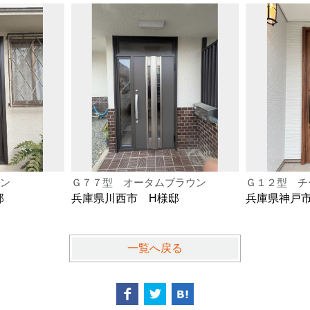
ン
Ｇ７７型 オータムブラウン
Ｇ１２型 チ
邸
兵庫県川西市 H様邸
兵庫県神戸
一覧へ戻る