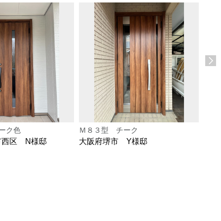
ーク色
Ｍ８３型 チーク
Ｍ８
市西区 N様邸
大阪府堺市 Y様邸
大阪