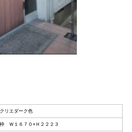
クリエダーク色
枠 Ｗ１６７０×Ｈ２２２３