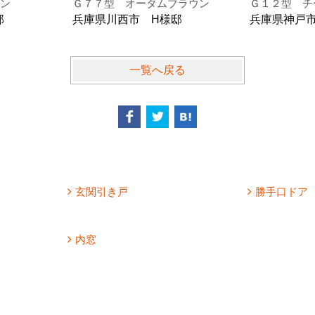
ン
Ｇ７７型 オータムブラウン
Ｇ１２型 チ
邸
兵庫県川西市 H様邸
兵庫県神戸
一覧へ戻る
玄関引き戸
勝手口ドア
内窓