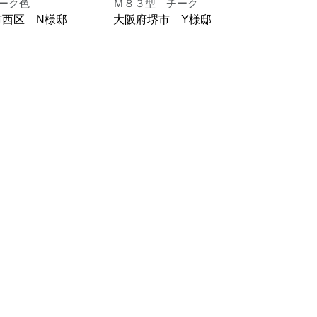
ーク色
Ｍ８３型 チーク
Ｍ８
市西区 N様邸
大阪府堺市 Y様邸
大阪