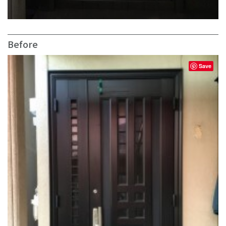
Before
Save