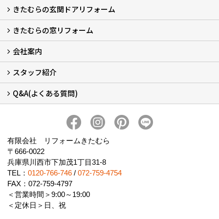
きたむらの玄関ドアリフォーム
玄関ドアリフォーム
玄関引戸リフォーム
勝手口ドアリフォーム
窓リフォーム
きたむらの窓リフォーム
玄関ドアリフォームについて
リシェントについて (23)
・玄関ドアバリエーション (52)
・玄関引戸バリエーション (44)
・勝手口ドアバリエーション (11)
安心の自社施工
無料点検
保証について
価格について
概算見積について (2)
会社案内
窓リフォームについて (5)
・内窓設置-LIXILインプラス
・内窓設置-AGCまどまど
・窓交換
・エコガラス交換
・防犯・防災ガラス交換
スタッフ紹介
会社概要 (2)
ブログ
アクセス
施工エリア
施工までの流れ
SNSインフォメーション
チャット機能
オンライン打合わせ
補助金について (2)
Q&A(よくある質問)
スタッフ紹介
Q&Aひろば (64)
有限会社 リフォームきたむら
〒666-0022
兵庫県川西市下加茂1丁目31-8
TEL：
0120-766-746
/
072-759-4754
FAX：072-759-4797
＜営業時間＞9:00～19:00
＜定休日＞日、祝