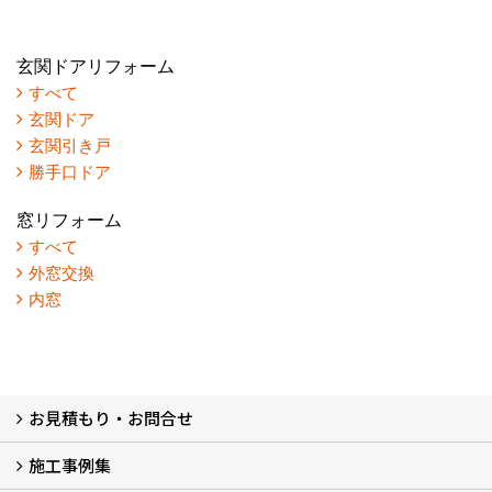
玄関ドアリフォーム
すべて
玄関ドア
玄関引き戸
勝手口ドア
窓リフォーム
すべて
外窓交換
内窓
お見積もり・お問合せ
施工事例集
LINEで概算見積もり
チャットで質問
問い合わせフォームから
オンライン相談
電話で相談
無料現地調査をご希望の方