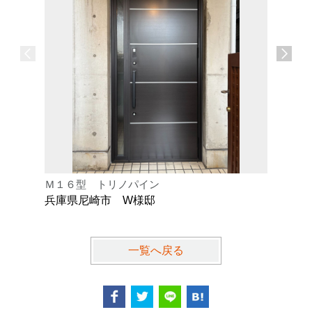
Ｍ１６型 トリノパイン
Ｋ型 オ
兵庫県尼崎市 W様邸
兵庫県芦
一覧へ戻る