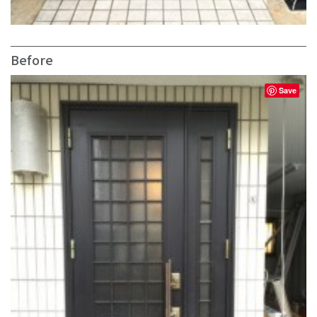
Before
Save