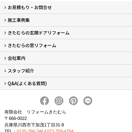
お見積もり・お問合せ
施工事例集
LINEで概算見積もり
チャットで質問
問い合わせフォームから
オンライン相談
電話で相談
無料現地調査をご希望の方
きたむらの玄関ドアリフォーム
玄関ドアリフォーム
玄関引戸リフォーム
勝手口ドアリフォーム
窓リフォーム
きたむらの窓リフォーム
玄関ドアリフォームについて
リシェントについて (23)
・玄関ドアバリエーション (52)
・玄関引戸バリエーション (44)
・勝手口ドアバリエーション (11)
安心の自社施工
無料点検
保証について
価格について
概算見積について (2)
会社案内
窓リフォームについて (5)
・内窓設置-LIXILインプラス
・内窓設置-AGCまどまど
・窓交換
・エコガラス交換
・防犯・防災ガラス交換
スタッフ紹介
会社概要 (2)
ブログ
アクセス
施工エリア
施工までの流れ
SNSインフォメーション
チャット機能
オンライン打合わせ
補助金について (2)
Q&A(よくある質問)
スタッフ紹介
Q&Aひろば (64)
有限会社 リフォームきたむら
〒666-0022
兵庫県川西市下加茂1丁目31-8
TEL：
0120-766-746
/
072-759-4754