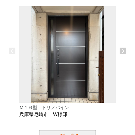
Ｍ１６型 トリノパイン
Ｋ型 オ
兵庫県尼崎市 W様邸
兵庫県芦