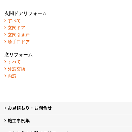
玄関ドアリフォーム
すべて
玄関ドア
玄関引き戸
勝手口ドア
窓リフォーム
すべて
外窓交換
内窓
お見積もり・お問合せ
施工事例集
LINEで概算見積もり
チャットで質問
問い合わせフォームから
オンライン相談
電話で相談
無料現地調査をご希望の方