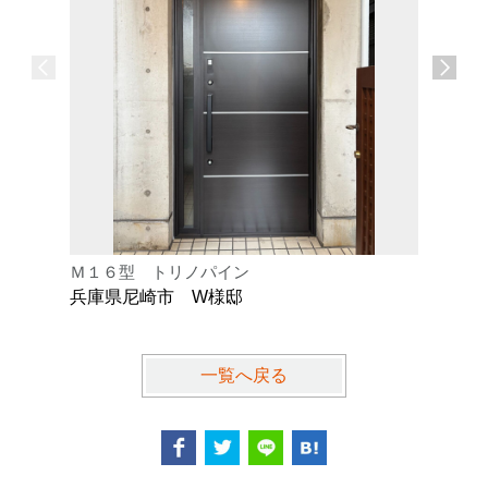
Ｍ１６型 トリノパイン
Ｇ７７型
兵庫県尼崎市 W様邸
兵庫県川
一覧へ戻る