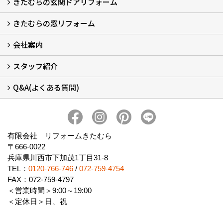
きたむらの玄関ドアリフォーム
玄関ドアリフォーム
玄関引戸リフォーム
勝手口ドアリフォーム
窓リフォーム
きたむらの窓リフォーム
玄関ドアリフォームについて
リシェントについて (23)
・玄関ドアバリエーション (52)
・玄関引戸バリエーション (44)
・勝手口ドアバリエーション (11)
安心の自社施工
無料点検
保証について
価格について
概算見積について (2)
会社案内
窓リフォームについて (5)
・内窓設置-LIXILインプラス
・内窓設置-AGCまどまど
・窓交換
・エコガラス交換
・防犯・防災ガラス交換
スタッフ紹介
会社概要 (2)
ブログ
アクセス
施工エリア
施工までの流れ
SNSインフォメーション
チャット機能
オンライン打合わせ
補助金について (2)
Q&A(よくある質問)
スタッフ紹介
Q&Aひろば (64)
有限会社 リフォームきたむら
〒666-0022
兵庫県川西市下加茂1丁目31-8
TEL：
0120-766-746
/
072-759-4754
FAX：072-759-4797
＜営業時間＞9:00～19:00
＜定休日＞日、祝