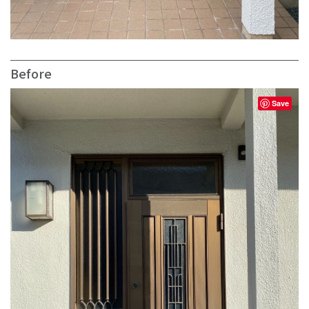
Before
Save