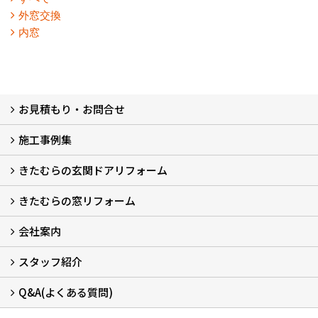
外窓交換
内窓
お見積もり・お問合せ
施工事例集
LINEで概算見積もり
チャットで質問
問い合わせフォームから
オンライン相談
電話で相談
無料現地調査をご希望の方
きたむらの玄関ドアリフォーム
玄関ドアリフォーム
玄関引戸リフォーム
勝手口ドアリフォーム
窓リフォーム
きたむらの窓リフォーム
玄関ドアリフォームについて
リシェントについて (23)
・玄関ドアバリエーション (52)
・玄関引戸バリエーション (44)
・勝手口ドアバリエーション (11)
安心の自社施工
無料点検
保証について
価格について
概算見積について (2)
会社案内
窓リフォームについて (5)
・内窓設置-LIXILインプラス
・内窓設置-AGCまどまど
・窓交換
・エコガラス交換
・防犯・防災ガラス交換
スタッフ紹介
会社概要 (2)
ブログ
アクセス
施工エリア
施工までの流れ
SNSインフォメーション
チャット機能
オンライン打合わせ
補助金について (2)
Q&A(よくある質問)
スタッフ紹介