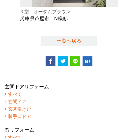
Ｋ型 オータムブラウン
Ｅ型 オ
兵庫県芦屋市 N様邸
兵庫県川
一覧へ戻る
玄関ドアリフォーム
すべて
玄関ドア
玄関引き戸
勝手口ドア
窓リフォーム
すべて