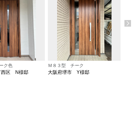
ーク色
Ｍ８３型 チーク
Ｍ８
市西区 N様邸
大阪府堺市 Y様邸
大阪