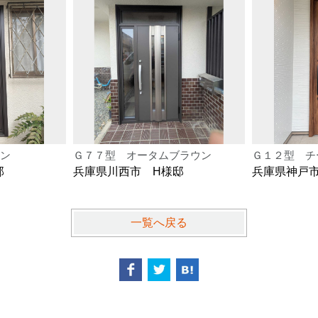
ン
Ｇ７７型 オータムブラウン
Ｇ１２型 チ
邸
兵庫県川西市 H様邸
兵庫県神戸
一覧へ戻る