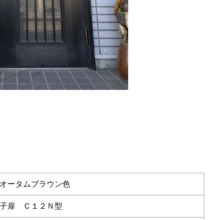
オータムブラウン色
子扉 Ｃ１２Ｎ型