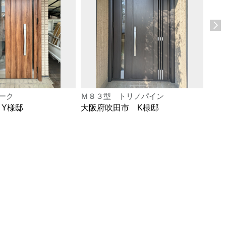
ーク
Ｍ８３型 トリノパイン
Ｍ２
 Y様邸
大阪府吹田市 K様邸
大阪