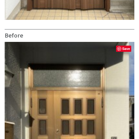
Before
Save