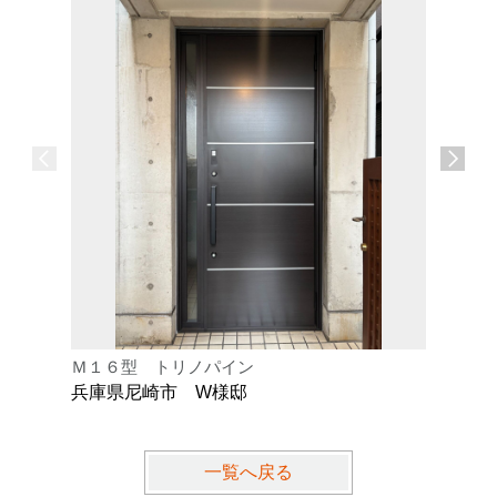
Ｍ１６型 トリノパイン
Ｋ型 オ
兵庫県尼崎市 W様邸
兵庫県芦
一覧へ戻る