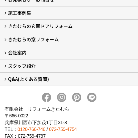
施工事例集
LINEで概算見積もり
チャットで質問
問い合わせフォームから
オンライン相談
電話で相談
無料現地調査をご希望の方
きたむらの玄関ドアリフォーム
玄関ドアリフォーム
玄関引戸リフォーム
勝手口ドアリフォーム
窓リフォーム
きたむらの窓リフォーム
玄関ドアリフォームについて
リシェントについて (23)
・玄関ドアバリエーション (52)
・玄関引戸バリエーション (44)
・勝手口ドアバリエーション (11)
安心の自社施工
無料点検
保証について
価格について
概算見積について (2)
会社案内
窓リフォームについて (5)
・内窓設置-LIXILインプラス
・内窓設置-AGCまどまど
・窓交換
・エコガラス交換
・防犯・防災ガラス交換
スタッフ紹介
会社概要 (2)
ブログ
アクセス
施工エリア
施工までの流れ
SNSインフォメーション
チャット機能
オンライン打合わせ
補助金について (2)
Q&A(よくある質問)
スタッフ紹介
Q&Aひろば (64)
有限会社 リフォームきたむら
〒666-0022
兵庫県川西市下加茂1丁目31-8
TEL：
0120-766-746
/
072-759-4754
FAX：072-759-4797