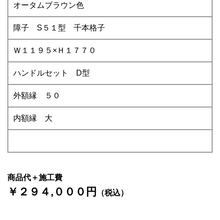
オータムブラウン色
障子 S５１型 千本格子
Ｗ１１９５×Ｈ１７７０
ハンドルセット D型
外額縁 ５０
内額縁 大
商品代＋施工費
￥２９４,０００円
（税込）