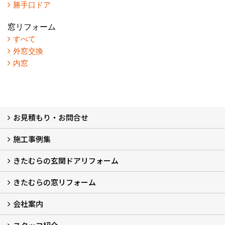
勝手口ドア
窓リフォーム
すべて
外窓交換
内窓
お見積もり・お問合せ
施工事例集
LINEで概算見積もり
チャットで質問
問い合わせフォームから
オンライン相談
電話で相談
無料現地調査をご希望の方
きたむらの玄関ドアリフォーム
玄関ドアリフォーム
玄関引戸リフォーム
勝手口ドアリフォーム
窓リフォーム
きたむらの窓リフォーム
玄関ドアリフォームについて
リシェントについて (23)
・玄関ドアバリエーション (52)
・玄関引戸バリエーション (44)
・勝手口ドアバリエーション (11)
安心の自社施工
無料点検
保証について
価格について
概算見積について (2)
会社案内
窓リフォームについて (5)
・内窓設置-LIXILインプラス
・内窓設置-AGCまどまど
・窓交換
・エコガラス交換
・防犯・防災ガラス交換
会社概要 (2)
ブログ
アクセス
施工エリア
施工までの流れ
SNSインフォメーション
チャット機能
オンライン打合わせ
補助金について (2)