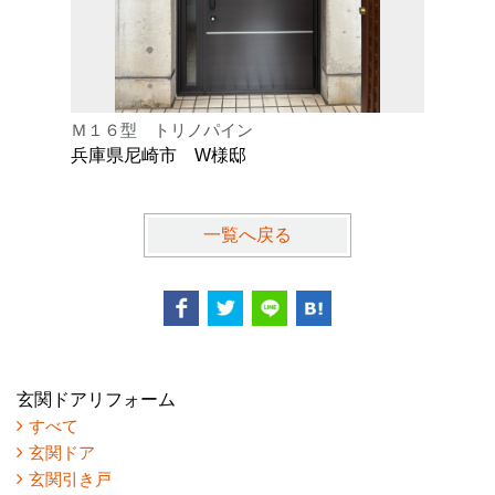
Ｍ１６型 トリノパイン
Ｋ型 オ
兵庫県尼崎市 W様邸
兵庫県芦
一覧へ戻る
玄関ドアリフォーム
すべて
玄関ドア
玄関引き戸