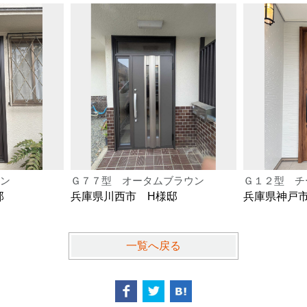
ン
Ｇ７７型 オータムブラウン
Ｇ１２型 チ
邸
兵庫県川西市 H様邸
兵庫県神戸
一覧へ戻る