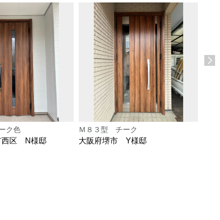
ーク色
Ｍ８３型 チーク
Ｍ８
市西区 N様邸
大阪府堺市 Y様邸
大阪