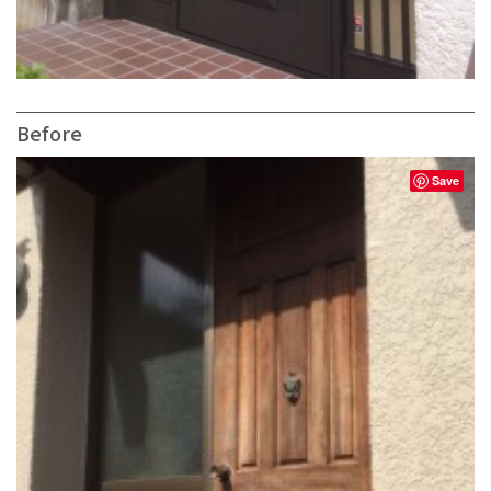
Before
Save