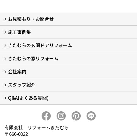
お見積もり・お問合せ
施工事例集
LINEで概算見積もり
チャットで質問
問い合わせフォームから
オンライン相談
電話で相談
無料現地調査をご希望の方
きたむらの玄関ドアリフォーム
玄関ドアリフォーム
玄関引戸リフォーム
勝手口ドアリフォーム
窓リフォーム
きたむらの窓リフォーム
玄関ドアリフォームについて
リシェントについて (23)
・玄関ドアバリエーション (52)
・玄関引戸バリエーション (44)
・勝手口ドアバリエーション (11)
安心の自社施工
無料点検
保証について
価格について
概算見積について (2)
会社案内
窓リフォームについて (5)
・内窓設置-LIXILインプラス
・内窓設置-AGCまどまど
・窓交換
・エコガラス交換
・防犯・防災ガラス交換
スタッフ紹介
会社概要 (2)
ブログ
アクセス
施工エリア
施工までの流れ
SNSインフォメーション
チャット機能
オンライン打合わせ
補助金について (2)
Q&A(よくある質問)
スタッフ紹介
Q&Aひろば (64)
有限会社 リフォームきたむら
〒666-0022