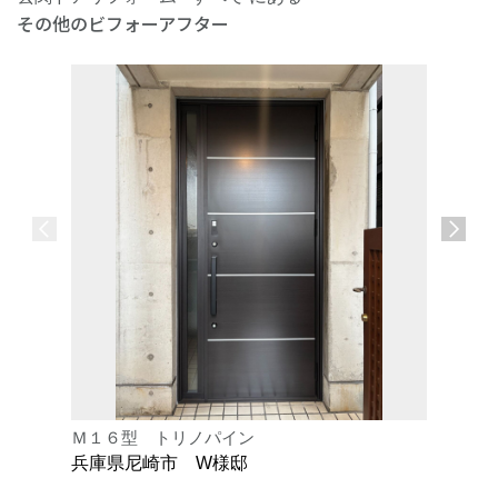
その他のビフォーアフター
Ｍ１６型 トリノパイン
Ｋ型 オ
兵庫県尼崎市 W様邸
兵庫県芦