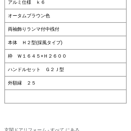
アルミ仕様 ｋ６
オータムブラウン色
両袖飾りランマ付中桟付
本体 Ｈ２型(採風タイプ)
枠 Ｗ１６４５×Ｈ２６００
ハンドルセット Ｇ２Ｊ型
外額縁 ２５
玄関ドアリフォーム - すべて にある