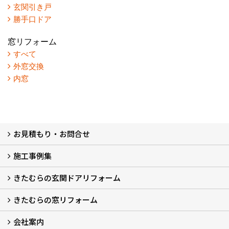
玄関引き戸
勝手口ドア
窓リフォーム
すべて
外窓交換
内窓
お見積もり・お問合せ
施工事例集
LINEで概算見積もり
チャットで質問
問い合わせフォームから
オンライン相談
電話で相談
無料現地調査をご希望の方
きたむらの玄関ドアリフォーム
玄関ドアリフォーム
玄関引戸リフォーム
勝手口ドアリフォーム
窓リフォーム
きたむらの窓リフォーム
玄関ドアリフォームについて
リシェントについて (23)
・玄関ドアバリエーション (52)
・玄関引戸バリエーション (44)
・勝手口ドアバリエーション (11)
安心の自社施工
無料点検
保証について
価格について
概算見積について (2)
会社案内
窓リフォームについて (5)
・内窓設置-LIXILインプラス
・内窓設置-AGCまどまど
・窓交換
・エコガラス交換
・防犯・防災ガラス交換