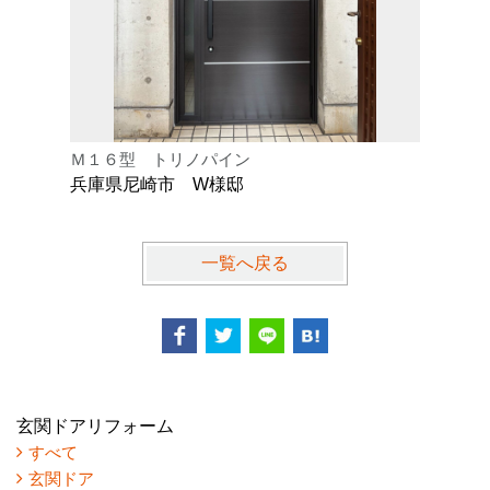
Ｍ１６型 トリノパイン
Ｋ型 オ
兵庫県尼崎市 W様邸
兵庫県芦
一覧へ戻る
玄関ドアリフォーム
すべて
玄関ドア