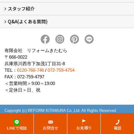
スタッフ紹介
会社概要 (2)
ブログ
アクセス
施工エリア
施工までの流れ
SNSインフォメーション
チャット機能
オンライン打合わせ
補助金について (2)
Q&A(よくある質問)
スタッフ紹介
Q&Aひろば (64)
有限会社 リフォームきたむら
〒666-0022
兵庫県川西市下加茂1丁目31-8
TEL：
0120-766-746
/
072-759-4754
FAX：072-759-4797
＜営業時間＞9:00～19:00
＜定休日＞日、祝
Copyright (c) REFORM KITAMURA Co.,Ltd. All Rights Reserved.
Produced by
ゴデスクリエイト
LINEで相談
お問合せ
お見積り
電話