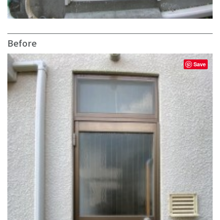
Before
Save