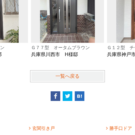
ン
Ｇ７７型 オータムブラウン
Ｇ１２型 チ
邸
兵庫県川西市 H様邸
兵庫県神戸
一覧へ戻る
玄関引き戸
勝手口ドア