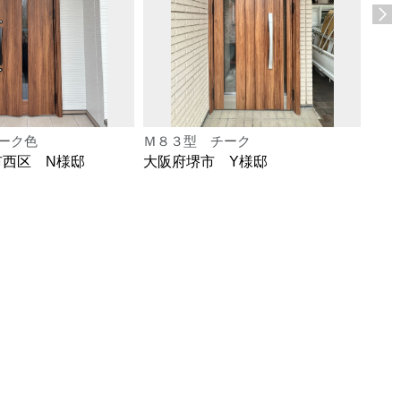
ーク色
Ｍ８３型 チーク
Ｍ８
市西区 N様邸
大阪府堺市 Y様邸
大阪