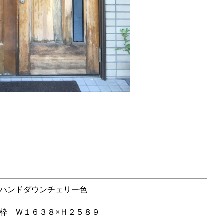
ハンドダウンチェリー色
枠 Ｗ１６３８×Ｈ２５８９