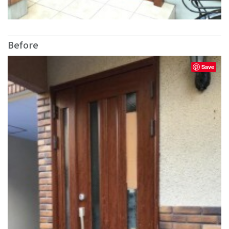
Before
Save