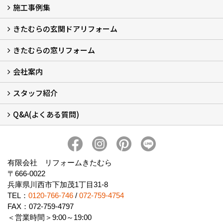
施工事例集
LINEで概算見積もり
チャットで質問
問い合わせフォームから
オンライン相談
電話で相談
無料現地調査をご希望の方
きたむらの玄関ドアリフォーム
玄関ドアリフォーム
玄関引戸リフォーム
勝手口ドアリフォーム
窓リフォーム
きたむらの窓リフォーム
玄関ドアリフォームについて
リシェントについて (23)
・玄関ドアバリエーション (52)
・玄関引戸バリエーション (44)
・勝手口ドアバリエーション (11)
安心の自社施工
無料点検
保証について
価格について
概算見積について (2)
会社案内
窓リフォームについて (5)
・内窓設置-LIXILインプラス
・内窓設置-AGCまどまど
・窓交換
・エコガラス交換
・防犯・防災ガラス交換
スタッフ紹介
会社概要 (2)
ブログ
アクセス
施工エリア
施工までの流れ
SNSインフォメーション
チャット機能
オンライン打合わせ
補助金について (2)
Q&A(よくある質問)
スタッフ紹介
Q&Aひろば (64)
有限会社 リフォームきたむら
〒666-0022
兵庫県川西市下加茂1丁目31-8
TEL：
0120-766-746
/
072-759-4754
FAX：072-759-4797
＜営業時間＞9:00～19:00