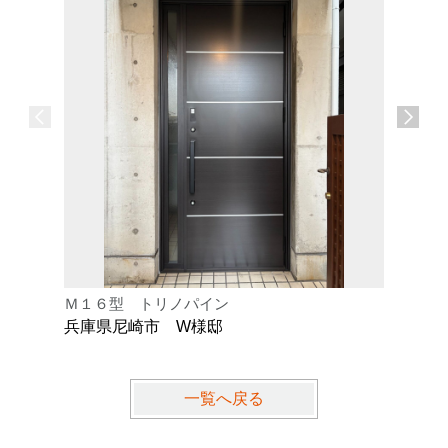
Ｍ１６型 トリノパイン
Ｋ型 オ
兵庫県尼崎市 W様邸
兵庫県芦
一覧へ戻る