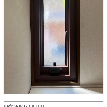
Before W323 × H833