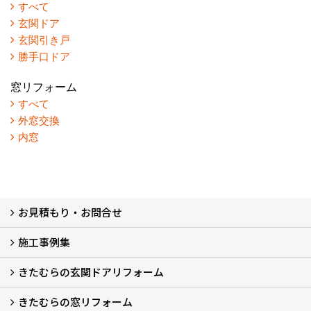
すべて
玄関ドア
玄関引き戸
勝手口ドア
窓リフォーム
すべて
外窓交換
内窓
お見積もり・お問合せ
施工事例集
LINEで概算見積もり
チャットで質問
問い合わせフォームから
オンライン相談
電話で相談
無料現地調査をご希望の方
きたむらの玄関ドアリフォーム
玄関ドアリフォーム
玄関引戸リフォーム
勝手口ドアリフォーム
窓リフォーム
きたむらの窓リフォーム
玄関ドアリフォームについて
リシェントについて (23)
・玄関ドアバリエーション (52)
・玄関引戸バリエーション (44)
・勝手口ドアバリエーション (11)
安心の自社施工
無料点検
保証について
価格について
概算見積について (2)