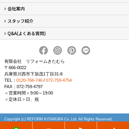
会社案内
窓リフォームについて (5)
・内窓設置-LIXILインプラス
・内窓設置-AGCまどまど
・窓交換
・エコガラス交換
・防犯・防災ガラス交換
スタッフ紹介
会社概要 (2)
ブログ
アクセス
施工エリア
施工までの流れ
SNSインフォメーション
チャット機能
オンライン打合わせ
補助金について (2)
Q&A(よくある質問)
スタッフ紹介
Q&Aひろば (64)
有限会社 リフォームきたむら
〒666-0022
兵庫県川西市下加茂1丁目31-8
TEL：
0120-766-746
/
072-759-4754
FAX：072-759-4797
＜営業時間＞9:00～19:00
＜定休日＞日、祝
Copyright (c) REFORM KITAMURA Co.,Ltd. All Rights Reserved.
Produced by
ゴデスクリエイト