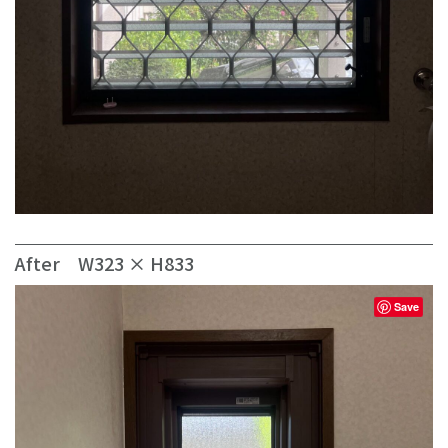
After W323 × H833
Save