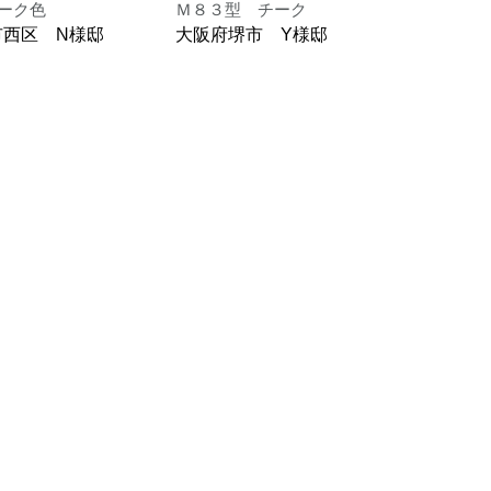
ーク色
Ｍ８３型 チーク
Ｍ８
市西区 N様邸
大阪府堺市 Y様邸
大阪