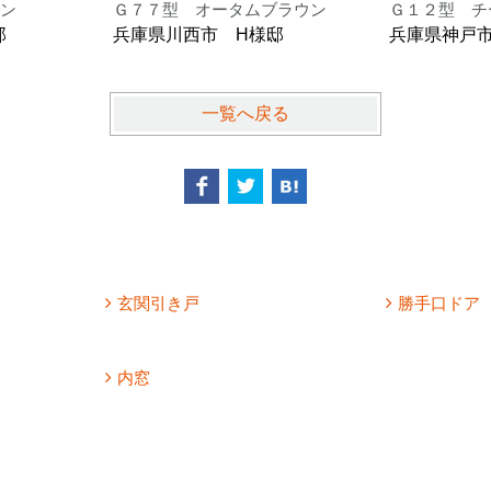
ン
Ｇ７７型 オータムブラウン
Ｇ１２型 チ
邸
兵庫県川西市 H様邸
兵庫県神戸
一覧へ戻る
玄関引き戸
勝手口ドア
内窓