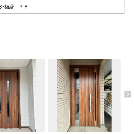
外額縁 ７５