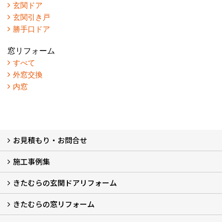
玄関ドア
玄関引き戸
勝手口ドア
窓リフォーム
すべて
外窓交換
内窓
お見積もり・お問合せ
施工事例集
LINEで概算見積もり
チャットで質問
問い合わせフォームから
オンライン相談
電話で相談
無料現地調査をご希望の方
きたむらの玄関ドアリフォーム
玄関ドアリフォーム
玄関引戸リフォーム
勝手口ドアリフォーム
窓リフォーム
きたむらの窓リフォーム
玄関ドアリフォームについて
リシェントについて (23)
・玄関ドアバリエーション (52)
・玄関引戸バリエーション (44)
・勝手口ドアバリエーション (11)
安心の自社施工
無料点検
保証について
価格について
概算見積について (2)