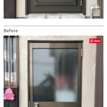
Before
Save