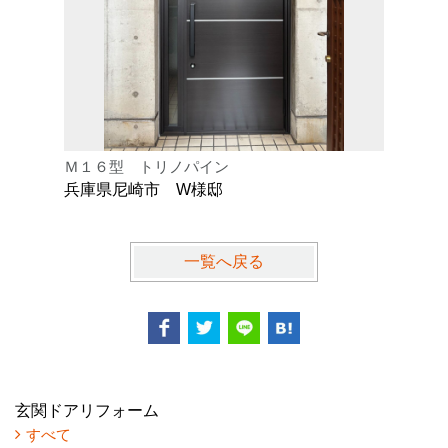
Ｍ１６型 トリノパイン
Ｋ型 オ
兵庫県尼崎市 W様邸
兵庫県芦
一覧へ戻る
玄関ドアリフォーム
すべて