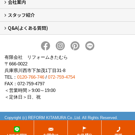
会社案内
窓リフォームについて (5)
・内窓設置-LIXILインプラス
・内窓設置-AGCまどまど
・窓交換
・エコガラス交換
・防犯・防災ガラス交換
スタッフ紹介
会社概要 (2)
ブログ
アクセス
施工エリア
施工までの流れ
SNSインフォメーション
チャット機能
オンライン打合わせ
補助金について (2)
Q&A(よくある質問)
スタッフ紹介
Q&Aひろば (64)
有限会社 リフォームきたむら
〒666-0022
兵庫県川西市下加茂1丁目31-8
TEL：
0120-766-746
/
072-759-4754
FAX：072-759-4797
＜営業時間＞9:00～19:00
＜定休日＞日、祝
Copyright (c) REFORM KITAMURA Co.,Ltd. All Rights Reserved.
Produced by
ゴデスクリエイト