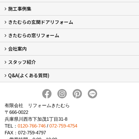
施工事例集
LINEで概算見積もり
チャットで質問
問い合わせフォームから
オンライン相談
電話で相談
無料現地調査をご希望の方
きたむらの玄関ドアリフォーム
玄関ドアリフォーム
玄関引戸リフォーム
勝手口ドアリフォーム
窓リフォーム
きたむらの窓リフォーム
玄関ドアリフォームについて
リシェントについて (23)
・玄関ドアバリエーション (52)
・玄関引戸バリエーション (44)
・勝手口ドアバリエーション (11)
安心の自社施工
無料点検
保証について
価格について
概算見積について (2)
会社案内
窓リフォームについて (5)
・内窓設置-LIXILインプラス
・内窓設置-AGCまどまど
・窓交換
・エコガラス交換
・防犯・防災ガラス交換
スタッフ紹介
会社概要 (2)
ブログ
アクセス
施工エリア
施工までの流れ
SNSインフォメーション
チャット機能
オンライン打合わせ
補助金について (2)
Q&A(よくある質問)
スタッフ紹介
Q&Aひろば (64)
有限会社 リフォームきたむら
〒666-0022
兵庫県川西市下加茂1丁目31-8
TEL：
0120-766-746
/
072-759-4754
FAX：072-759-4797