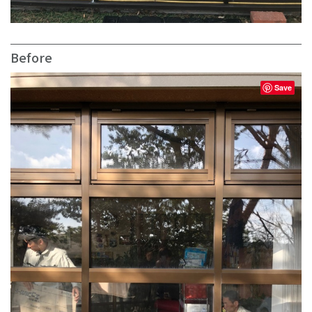
Before
Save