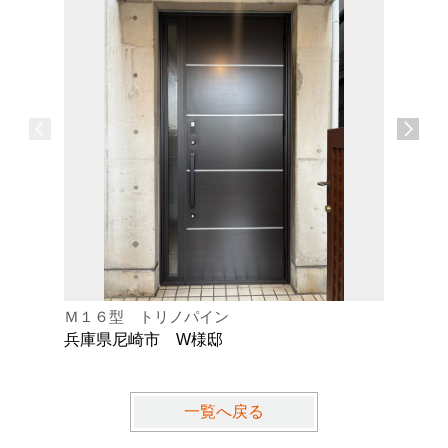
Ｍ１６型 トリノパイン
Ｋ型 オ
兵庫県尼崎市 W様邸
兵庫県芦
一覧へ戻る