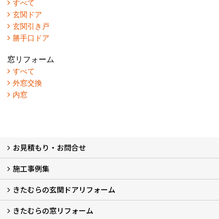
すべて
玄関ドア
玄関引き戸
勝手口ドア
窓リフォーム
すべて
外窓交換
内窓
お見積もり・お問合せ
施工事例集
LINEで概算見積もり
チャットで質問
問い合わせフォームから
オンライン相談
電話で相談
無料現地調査をご希望の方
きたむらの玄関ドアリフォーム
玄関ドアリフォーム
玄関引戸リフォーム
勝手口ドアリフォーム
窓リフォーム
きたむらの窓リフォーム
玄関ドアリフォームについて
リシェントについて (23)
・玄関ドアバリエーション (52)
・玄関引戸バリエーション (44)
・勝手口ドアバリエーション (11)
安心の自社施工
無料点検
保証について
価格について
概算見積について (2)