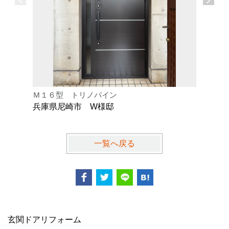
Ｍ１６型 トリノパイン
Ｋ型 オ
兵庫県尼崎市 W様邸
兵庫県芦
一覧へ戻る
玄関ドアリフォーム