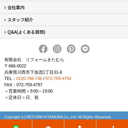
会社案内
窓リフォームについて (5)
・内窓設置-LIXILインプラス
・内窓設置-AGCまどまど
・窓交換
・エコガラス交換
・防犯・防災ガラス交換
スタッフ紹介
会社概要 (2)
ブログ
アクセス
施工エリア
施工までの流れ
SNSインフォメーション
チャット機能
オンライン打合わせ
補助金について (2)
Q&A(よくある質問)
スタッフ紹介
Q&Aひろば (64)
有限会社 リフォームきたむら
〒666-0022
兵庫県川西市下加茂1丁目31-8
TEL：
0120-766-746
/
072-759-4754
FAX：072-759-4797
＜営業時間＞9:00～19:00
＜定休日＞日、祝
Copyright (c) REFORM KITAMURA Co.,Ltd. All Rights Reserved.
Produced by
ゴデスクリエイト