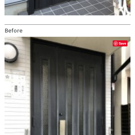
Before
Save