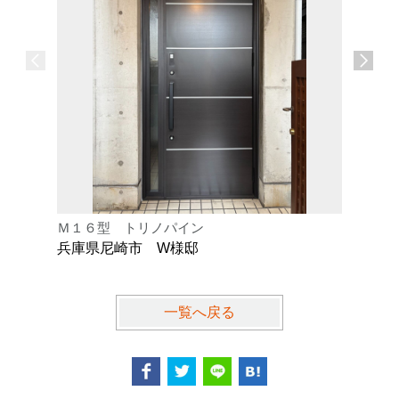
Ｍ１６型 トリノパイン
Ｋ型 オ
兵庫県尼崎市 W様邸
兵庫県芦
一覧へ戻る