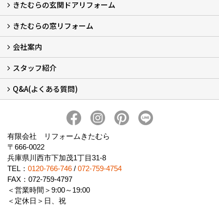
きたむらの玄関ドアリフォーム
玄関ドアリフォーム
玄関引戸リフォーム
勝手口ドアリフォーム
窓リフォーム
きたむらの窓リフォーム
玄関ドアリフォームについて
リシェントについて (23)
・玄関ドアバリエーション (52)
・玄関引戸バリエーション (44)
・勝手口ドアバリエーション (11)
安心の自社施工
無料点検
保証について
価格について
概算見積について (2)
会社案内
窓リフォームについて (5)
・内窓設置-LIXILインプラス
・内窓設置-AGCまどまど
・窓交換
・エコガラス交換
・防犯・防災ガラス交換
スタッフ紹介
会社概要 (2)
ブログ
アクセス
施工エリア
施工までの流れ
SNSインフォメーション
チャット機能
オンライン打合わせ
補助金について (2)
Q&A(よくある質問)
スタッフ紹介
Q&Aひろば (64)
有限会社 リフォームきたむら
〒666-0022
兵庫県川西市下加茂1丁目31-8
TEL：
0120-766-746
/
072-759-4754
FAX：072-759-4797
＜営業時間＞9:00～19:00
＜定休日＞日、祝