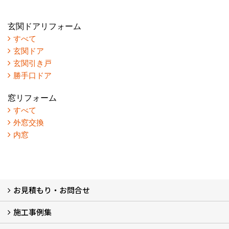
玄関ドアリフォーム
すべて
玄関ドア
玄関引き戸
勝手口ドア
窓リフォーム
すべて
外窓交換
内窓
お見積もり・お問合せ
施工事例集
LINEで概算見積もり
チャットで質問
問い合わせフォームから
オンライン相談
電話で相談
無料現地調査をご希望の方