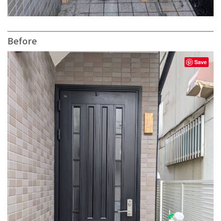
Before
Save