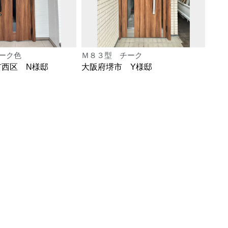
ーク色
Ｍ８３型 チーク
Ｍ８
市西区 N様邸
大阪府堺市 Y様邸
大阪