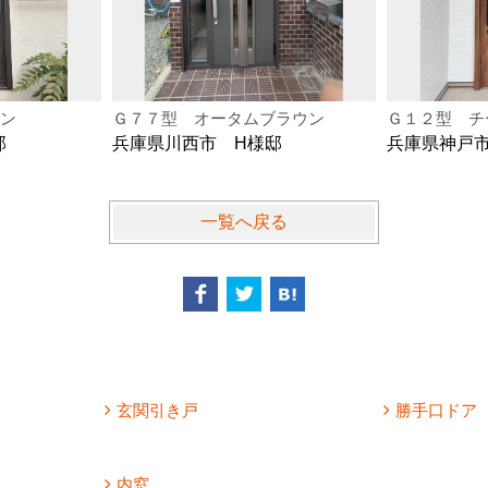
ン
Ｇ７７型 オータムブラウン
Ｇ１２型 チ
邸
兵庫県川西市 H様邸
兵庫県神戸
一覧へ戻る
玄関引き戸
勝手口ドア
内窓