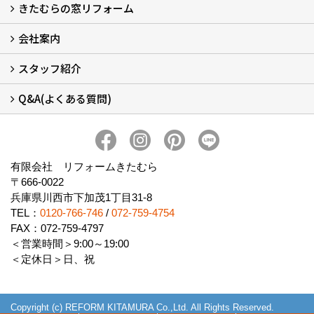
きたむらの窓リフォーム
玄関ドアリフォームについて
リシェントについて (23)
・玄関ドアバリエーション (52)
・玄関引戸バリエーション (44)
・勝手口ドアバリエーション (11)
安心の自社施工
無料点検
保証について
価格について
概算見積について (2)
会社案内
窓リフォームについて (5)
・内窓設置-LIXILインプラス
・内窓設置-AGCまどまど
・窓交換
・エコガラス交換
・防犯・防災ガラス交換
スタッフ紹介
会社概要 (2)
ブログ
アクセス
施工エリア
施工までの流れ
SNSインフォメーション
チャット機能
オンライン打合わせ
補助金について (2)
Q&A(よくある質問)
スタッフ紹介
Q&Aひろば (64)
有限会社 リフォームきたむら
〒666-0022
兵庫県川西市下加茂1丁目31-8
TEL：
0120-766-746
/
072-759-4754
FAX：072-759-4797
＜営業時間＞9:00～19:00
＜定休日＞日、祝
Copyright (c) REFORM KITAMURA Co.,Ltd. All Rights Reserved.