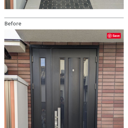
Before
Save