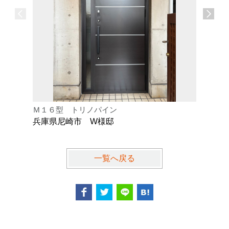
Ｍ１６型 トリノパイン
Ｋ型 オ
兵庫県尼崎市 W様邸
兵庫県芦
一覧へ戻る